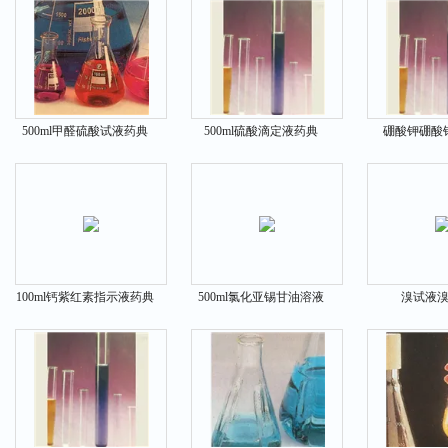
500ml甲醛硫酸试液药典
500ml硫酸滴定液药典
硼酸钾硼酸
100ml钙紫红素指示液药典
500ml氯化亚锡甘油溶液
溴试液