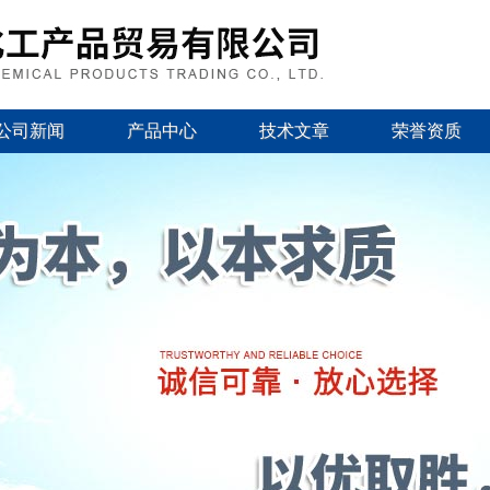
公司新闻
产品中心
技术文章
荣誉资质