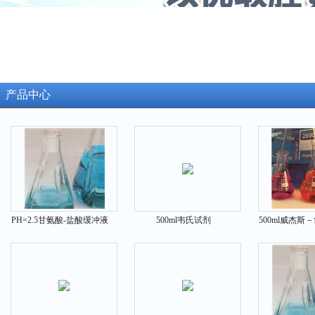
产品中心
PH=2.5甘氨酸-盐酸缓冲液
500ml韦氏试剂
500ml威杰斯