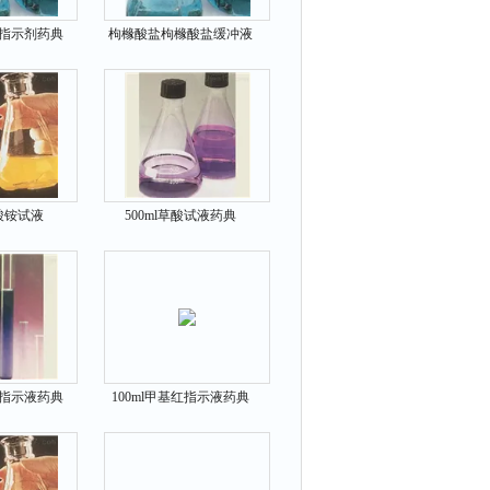
酚指示剂药典
枸橼酸盐枸橼酸盐缓冲液
草酸铵试液
500ml草酸试液药典
肼指示液药典
100ml甲基红指示液药典