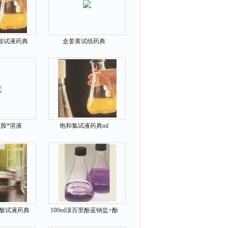
铵试液药典
盒姜黄试纸药典
胺*溶液
饱和氯试液药典ml
硫酸试液药典
100ml溴百里酚蓝钠盐+酚
红钠盐指示剂