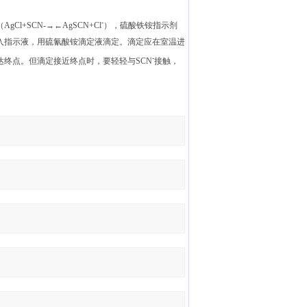
-
+SCN-→←AgSCN+Cl
），硫酸铁铵指示剂
加入指示液，用硫氰酸铵滴定液滴定。滴定应在室温进
-
终点。但滴定接近终点时，要轻轻与SCN
接触，