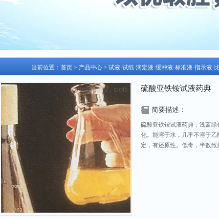
当前位置：
首页
>
产品中心
>
试液·试纸·滴定液·缓冲液·标准液·指示液·
硫酸亚铁铵试液药典
简要描述：
硫酸亚铁铵试液药典：浅蓝绿
化。能溶于水，几乎不溶于乙醇
定，有还原性。低毒，半数致死
更新日期：2026-07-26 访问次