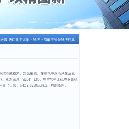
比色液·进口化学试剂
>
试液
> 硫酸亚铁铵试液药典
色结晶或粉末。对光敏感。在空气中逐渐风化及氧
。相对密度（d204）1.86。在空气中比硫酸亚铁稳
量（大鼠，经口）3250mG/kG。有刺激性。
数：2231