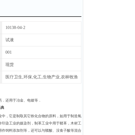
10138-04-2
试液
001
现货
医疗卫生,环保,化工,生物产业,农林牧渔
药．还用于冶金、电镀等．
药典
业中，它是制取其它铁化合物的原料，如用于制造氧
作印染工业的媒染剂，制革工业中用于鞣革，木材工
用作饲料添加剂等，还可以与鞣酸、没食子酸等混合