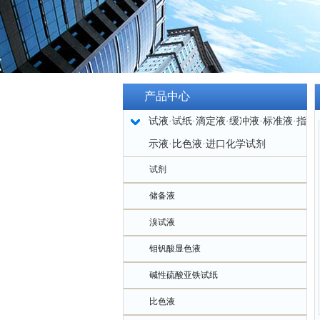
产品中心
试液·试纸·滴定液·缓冲液·标准液·指
示液·比色液·进口化学试剂
试剂
储备液
溴试液
钼钒酸显色液
碱性硫酸亚铁试纸
比色液