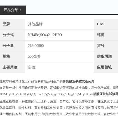
产品介绍：
品牌
其他品牌
CAS
分子式
NH4Fe(SO4)2·12H2O
纯度
分子量
266.00900
货号
规格
500毫升
供货周期
主要用途
实验
应用领域
北京华科盛精细化工产品贸易有限公司生产销售
硫酸亚铁铵试液药典
在定量分析中常用作标定重铬酸钾、高锰酸钾等溶液的标准物质，用作化学试剂、医
6FeSO
+7H
SO
+K
Cr
O
─→ Cr
(SO
)
+3Fe
(SO
)
+K
SO
+7H
O
硫酸亚铁铵试液
4
2
4
2
2
7
2
4
3
2
4
3
2
4
2
硫酸亚铁铵是一种重要的化工原料，用途十分广泛。它可以作净水剂；在无机化学工
化铁系颜料、磁性材料、黄血盐和其他铁盐等；它还有许多方面的直接应用，如可用
业中用作防腐剂，医药中用于治疗缺铁性贫血，农业中施用于缺铁性土壤，畜牧业中