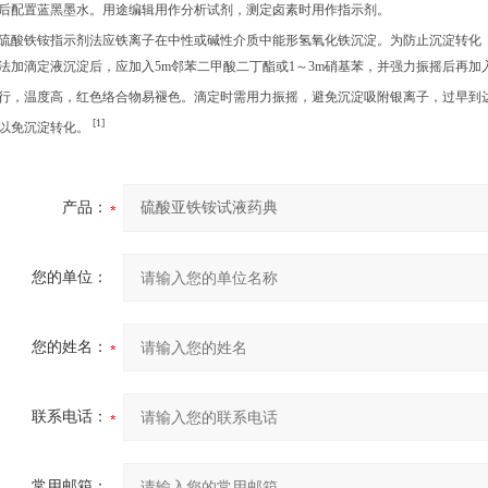
后配置蓝黑墨水。用途编辑用作分析试剂，测定卤素时用作指示剂。
硫酸铁铵指示剂法应铁离子在中性或碱性介质中能形氢氧化铁沉淀。为防止沉淀转化（AgCl
法加滴定液沉淀后，应加入5m邻苯二甲酸二丁酯或1～3m硝基苯，并强力振摇后再
行，温度高，红色络合物易褪色。滴定时需用力振摇，避免沉淀吸附银离子，过早到达
[1]
以免沉淀转化。
产品：
您的单位：
您的姓名：
联系电话：
常用邮箱：