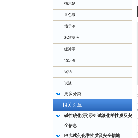
指示剂
显色液
指示液
标准溶液
缓冲液
滴定液
试纸
试液
更多分类
相关文章
碱性碘化(汞)汞钾试液化学性质及安
全信息
巴弗试剂化学性质及安全措施