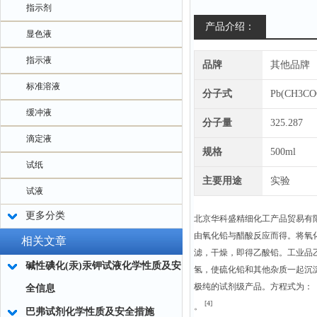
指示剂
产品介绍：
显色液
指示液
品牌
其他品牌
标准溶液
分子式
Pb(CH3CO
缓冲液
分子量
325.287
滴定液
规格
500ml
试纸
主要用途
实验
试液
更多分类
北京华科盛精细化工产品贸易有
由氧化铅与醋酸反应而得。将氧化
相关文章
滤，干燥，即得乙酸铅。工业品
碱性碘化(汞)汞钾试液化学性质及安
氢，使硫化铅和其他杂质一起沉淀
极纯的试剂级产品。方程式为：
全信息
[4]
。
巴弗试剂化学性质及安全措施