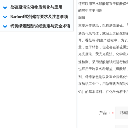
还可以用三水醋酸铅置于硫酸保干
盐碘瓶清洗液物质氧化与应用
醋酸铅
主要用途
Barfoed试剂储存要求及注意事项
编辑
[
主要用作试纸，以检测微量硫。
钙黄绿素酚酞试纸测定与安全术语
遇硫化氢气体，或沾上含硫化物
耳、香菇等)的生产过程中，为
量，便于销售，但这会在被硫熏
光光度法、荧光光度法、化学发
速检测。采用醋酸铅试纸进行检
也可用于制备各种铅盐（硼酸铅
剂、纤维染色剂以及重金属氰化
在纺织工业中，用做蓬帆布配制
铅）的基本原料。在化学分析中
产品：