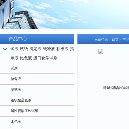
产品中心
当前位置：
首页
>
产
试液·试纸·滴定液·缓冲液·标准液·指
示液·比色液·进口化学试剂
试剂
储备液
溴试液
钼钒酸显色液
碱性硫酸亚铁试纸
比色液