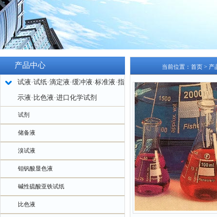
产品中心
当前位置：
首页
>
产
试液·试纸·滴定液·缓冲液·标准液·指
示液·比色液·进口化学试剂
试剂
储备液
溴试液
钼钒酸显色液
碱性硫酸亚铁试纸
比色液