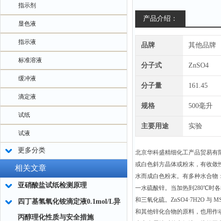
指示剂
产品介绍：
显色液
指示液
品牌
其他品牌
标准溶液
分子式
ZnSO4
缓冲液
分子量
161.45
滴定液
规格
500毫升
试纸
主要用途
实验
试液
更多分类
北京华科盛精细化工产品贸易有
或白色斜方晶体或粉末，有收敛
相关文章
水而成白色粉末。有多种水合物：在
亚硝酸盐试纸检测原理
一水硫酸锌。当加热到280℃时各
和三氧化硫。ZnSO4·7H2O 与 
四丁基氢氧化铵滴定液0.1mol/L异
和其他锌化合物的原料，也用作
丙醇理化性质与安全措施