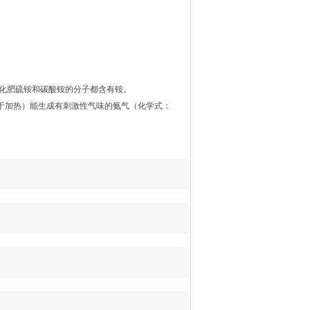
化肥硫铵和碳酸铵的分子都含有铵。
于加热）能生成有刺激性气味的氨气（化学式：