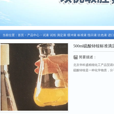
当前位置：
首页
>
产品中心
>
试液·试纸·滴定液·缓冲液·标准液·指示液·比色液·进
500ml硫酸铈铵标准滴
简要描述：
北京华科盛精细化工产品贸易有
硫酸铈铵是一种化学物质，分子式
中文名硫酸铈铵 外文名 Ammonium c
更新日期：2026-07-28 访问次