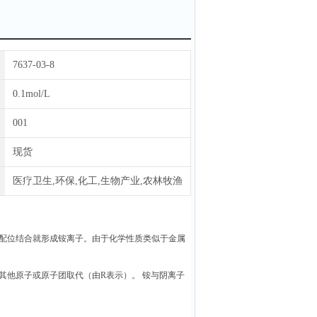
7637-03-8
0.1mol/L
001
现货
医疗卫生,环保,化工,生物产业,农林牧渔
配位结合就形成铵离子。由于化学性质类似于金属
其他原子或原子团取代（由R表示）。 铵与阴离子