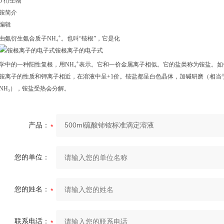
6 衍生物
铵简介
编辑
+
由氨衍生氨合质子NH₄
。也叫“铵根”，它是化
铵根离子的电子式
+
学中的一种阳性复根，用NH₄
表示。它和一价金属离子相似。它的盐类称为铵盐。如
铵离子的性质和钾离子相近，在溶液中呈+1价。铵盐都呈白色晶体，加碱研磨（相当
NH₃），铵盐受热会分解。
产品：
您的单位：
您的姓名：
联系电话：