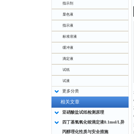
指示剂
显色液
指示液
标准溶液
缓冲液
滴定液
试纸
试液
更多分类
相关文章
亚硝酸盐试纸检测原理
四丁基氢氧化铵滴定液0.1mol/L异
丙醇理化性质与安全措施