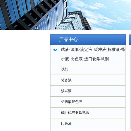
产品中心
试液·试纸·滴定液·缓冲液·标准液·指
示液·比色液·进口化学试剂
试剂
储备液
溴试液
钼钒酸显色液
碱性硫酸亚铁试纸
比色液