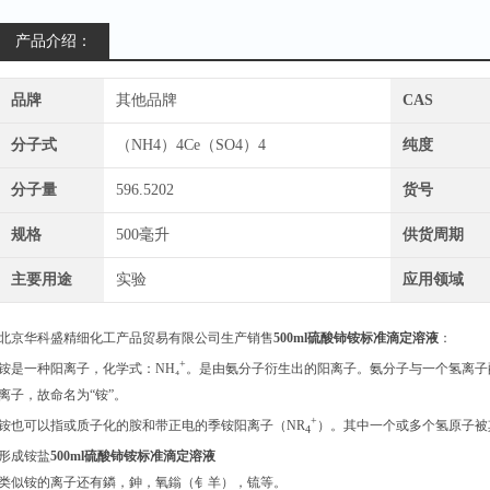
产品介绍：
品牌
其他品牌
CAS
分子式
（NH4）4Ce（SO4）4
纯度
分子量
596.5202
货号
规格
500毫升
供货周期
主要用途
实验
应用领域
北京华科盛精细化工产品贸易有限公司生产销售
500ml硫酸铈铵标准滴定溶液
：
+
铵是一种阳离子，化学式：NH₄
。是由氨分子衍生出的阳离子。氨分子与一个氢离子
离子，故命名为“铵”。
+
铵也可以指或质子化的胺和带正电的季铵阳离子（NR
）。其中一个或多个氢原子被
4
形成铵盐
500ml硫酸铈铵标准滴定溶液
类似铵的离子还有鏻，鉮，氧鎓（钅羊），锍等。