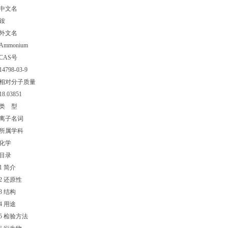
中文名
铵
外文名
Ammonium
CAS号
14798-03-9
相对分子质量
18.03851
类 型
离子名词
所属学科
化学
目录
1 简介
2 还原性
3 结构
4 用途
5 检验方法