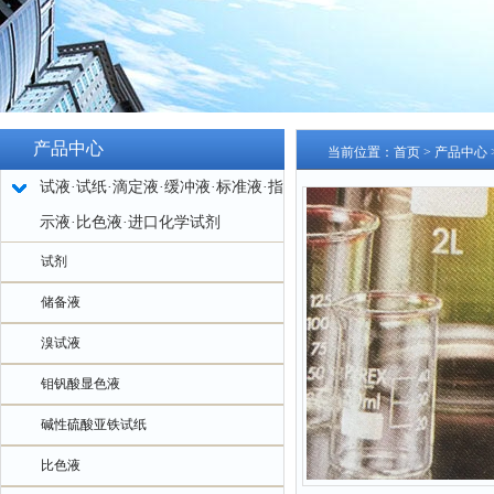
产品中心
当前位置：
首页
>
产品中心
试液·试纸·滴定液·缓冲液·标准液·指
示液·比色液·进口化学试剂
试剂
储备液
溴试液
钼钒酸显色液
碱性硫酸亚铁试纸
比色液