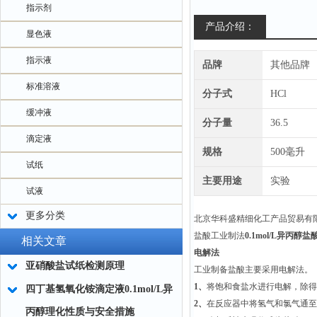
指示剂
产品介绍：
显色液
指示液
品牌
其他品牌
标准溶液
分子式
HCl
缓冲液
分子量
36.5
滴定液
规格
500毫升
试纸
主要用途
实验
试液
更多分类
北京华科盛精细化工产品贸易有
盐酸工业制法
0.1mol/L异丙醇
相关文章
电解法
亚硝酸盐试纸检测原理
工业制备盐酸主要采用电解法。
1、
将饱和食盐水进行电解，除得
四丁基氢氧化铵滴定液0.1mol/L异
2、
在反应器中将氢气和氯气通至
丙醇理化性质与安全措施