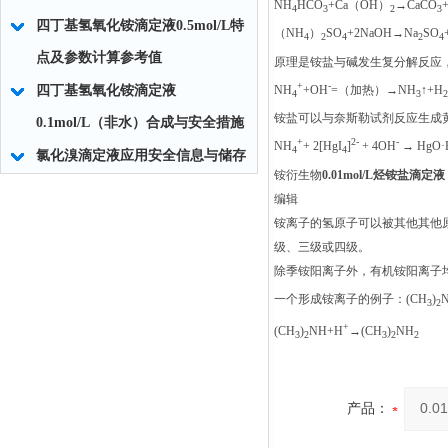
NH
HCO
+Ca（OH）
→CaCO
4
3
2
3
四丁基氢氧化铵滴定液0.5mol/L特
（NH
）
SO
+2NaOH→Na
SO
4
2
4
2
4
点及参数计算参考值
原理是铵盐与碱发生复分解反应
+
-
NH
+OH
=（加热）→NH
↑+H
四丁基氢氧化铵滴定液
4
3
2
铵盐可以与奈斯勒试剂反应生成
0.1mol/L（非水）合成与安全措施
+
2-
-
NH
+ 2[HgI
]
+ 4OH
→ HgO
4
4
氯化溴滴定液应用安全信息与储存
铵衍生物
0.01mol/L烃铵盐滴定液
编辑
铵离子的氢原子可以被其他其他
级、三级或四级。
除季铵阳离子外，有机铵阳离子
一个形成铵离子的例子：(CH
)
3
2
+
(CH
)
NH+H
→(CH
)
NH
3
2
3
2
2
产品：