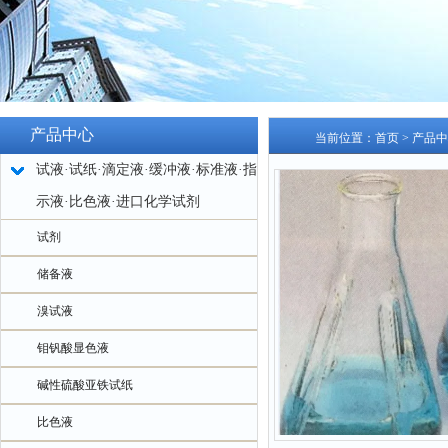
产品中心
当前位置：
首页
>
产品中
试液·试纸·滴定液·缓冲液·标准液·指
示液·比色液·进口化学试剂
试剂
储备液
溴试液
钼钒酸显色液
碱性硫酸亚铁试纸
比色液