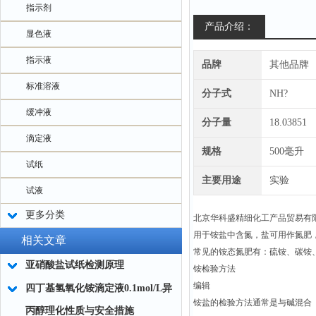
指示剂
产品介绍：
显色液
指示液
品牌
其他品牌
标准溶液
分子式
NH?
缓冲液
分子量
18.03851
滴定液
规格
500毫升
试纸
主要用途
实验
试液
更多分类
北京华科盛精细化工产品贸易有
用于铵盐中含氮，盐可用作氮肥
相关文章
常见的铵态氮肥有：硫铵、碳铵
亚硝酸盐试纸检测原理
铵检验方法
编辑
四丁基氢氧化铵滴定液0.1mol/L异
铵盐的检验方法通常是与碱混合
丙醇理化性质与安全措施