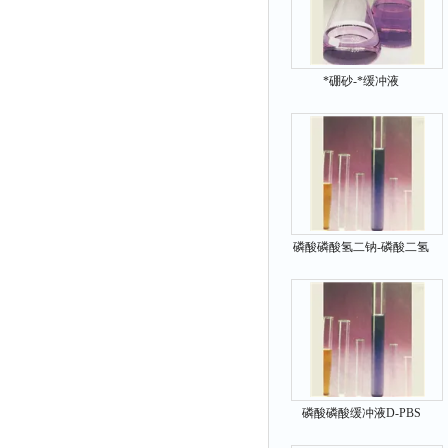
*硼砂-*缓冲液
磷酸磷酸氢二钠-磷酸二氢
钠缓冲液
磷酸磷酸缓冲液D-PBS