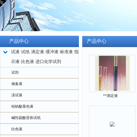
产品中心
产品中心
试液·试纸·滴定液·缓冲液·标准液·指
示液·比色液·进口化学试剂
试剂
储备液
溴试液
**滴定液
钼钒酸显色液
碱性硫酸亚铁试纸
比色液