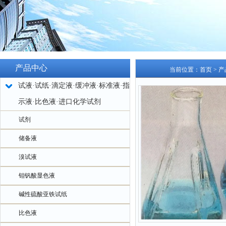
产品中心
当前位置：
首页
>
产
试液·试纸·滴定液·缓冲液·标准液·指
示液·比色液·进口化学试剂
试剂
储备液
溴试液
钼钒酸显色液
碱性硫酸亚铁试纸
比色液