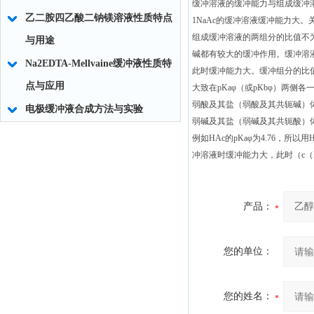
缓冲溶液的缓冲能力与组成缓冲溶液的组分浓度
乙二胺四乙酸二钠镁溶液性质特点
1NaAc的缓冲溶液缓冲能力大
组成缓冲溶液的两组分的比值不为
与用途
碱都有较大的缓冲作用。缓冲溶
Na2EDTA-Mellvaine缓冲液性质特
此时缓冲能力大。缓冲组分的比
点与应用
大致在pKaφ（或pKbφ）两侧各
弱酸及其盐（弱酸及其共轭碱）体系p
电极缓冲液合成方法与实验
弱碱及其盐（弱碱及其共轭酸）体系p
例如HAc的pKaφ为4.76，所以
冲溶液时缓冲能力大，此时（c（HA
产品：
您的单位：
您的姓名：