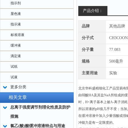
指示剂
产品介绍：
显色液
指示液
品牌
其他品牌
标准溶液
分子式
CH3COON
缓冲液
分子量
77.083
滴定液
规格
500毫升
试纸
主要用途
实验
试液
更多分类
北京华科盛精细化工产品贸易有
由弱酸HA及其盐NaA所组成的
相关文章
时，H+离子基本上被A-离子消
总离子强度调节剂理化性质及防护
所以溶液的pH值几乎不变；当加
在缓冲溶液中加入少量强酸或强
措施
冲能力是有一定限度的。
氯乙(酸)酸缓冲溶液特点与用途