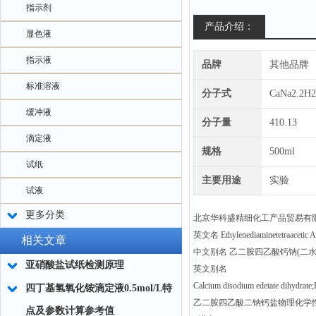
指示剂
产品介绍：
显色液
指示液
品牌
其他品牌
标准溶液
分子式
CaNa2.2H
缓冲液
分子量
410.13
滴定液
规格
500ml
试纸
主要用途
实验
试液
更多分类
北京华科盛精细化工产品贸易有
英文名 Ethylenediaminetetraacetic A
相关文章
中文别名 乙二胺四乙酸钙钠(二水
亚硝酸盐试纸检测原理
英文别名
Calcium disodium edetate dihydrate
四丁基氢氧化铵滴定液0.5mol/L特
乙二胺四乙酸二钠钙盐物理化学
点及参数计算参考值