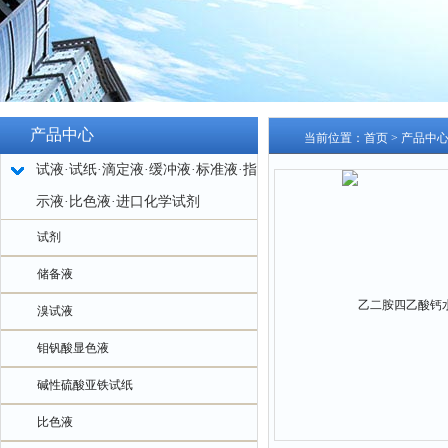
产品中心
当前位置：
首页
>
产品中
试液·试纸·滴定液·缓冲液·标准液·指
示液·比色液·进口化学试剂
试剂
储备液
溴试液
钼钒酸显色液
碱性硫酸亚铁试纸
比色液