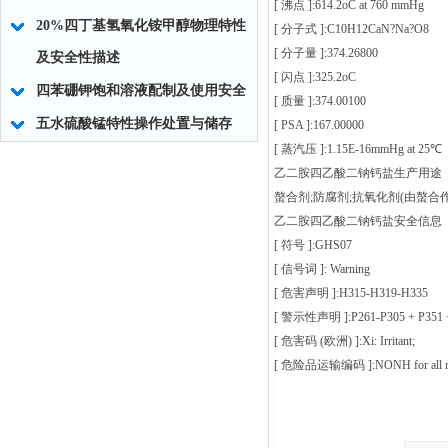
[ 沸点 ]:614.2oC at 760 mmHg
20%四丁基氢氧化铵甲醇物理特性
[ 分子式 ]:C10H12CaN?Na?O8
[ 分子量 ]:374.26800
及安全性描述
[ 闪点 ]:325.2oC
四苯硼钾饱和溶液配制及使用安全
[ 质量 ]:374.00100
五水硫酸锰特性操作处置与储存
[ PSA ]:167.00000
[ 蒸汽压 ]:1.15E-16mmHg at 25℃
乙二胺四乙酸二钠钙盐生产用途
螯合剂;防腐剂;抗氧化剂(由螯
乙二胺四乙酸二钠钙盐安全信息
[ 符号 ]:GHS07
[ 信号词 ]: Warning
[ 危害声明 ]:H315-H319-H335
[ 警示性声明 ]:P261-P305 + P351 
[ 危害码 (欧洲) ]:Xi: Irritant;
[ 危险品运输编码 ]:NONH for all mod