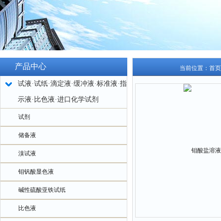
产品中心
当前位置：
首页
试液·试纸·滴定液·缓冲液·标准液·指
示液·比色液·进口化学试剂
试剂
储备液
溴试液
钼钒酸显色液
碱性硫酸亚铁试纸
比色液