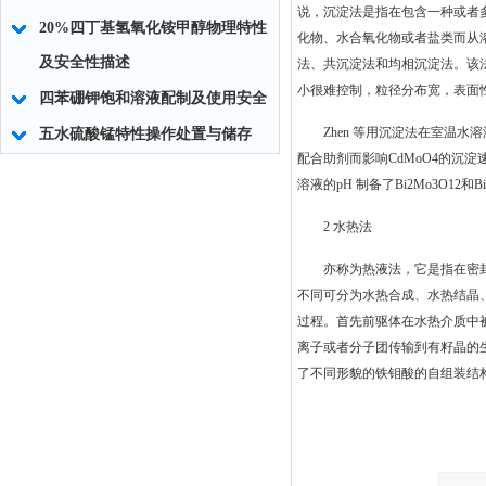
说，沉淀法是指在包含一种或者多种
20%四丁基氢氧化铵甲醇物理特性
化物、水合氧化物或者盐类而从
及安全性描述
法、共沉淀法和均相沉淀法。该
小很难控制，粒径分布宽，表面
四苯硼钾饱和溶液配制及使用安全
Zhen 等用沉淀法在室温水
五水硫酸锰特性操作处置与储存
配合助剂而影响CdMoO4的沉淀速
溶液的pH 制备了Bi2Mo3O12和B
2 水热法
亦称为热液法，它是指在密
不同可分为水热合成、水热结晶
过程。首先前驱体在水热介质中
离子或者分子团传输到有籽晶的生
了不同形貌的铁钼酸的自组装结构