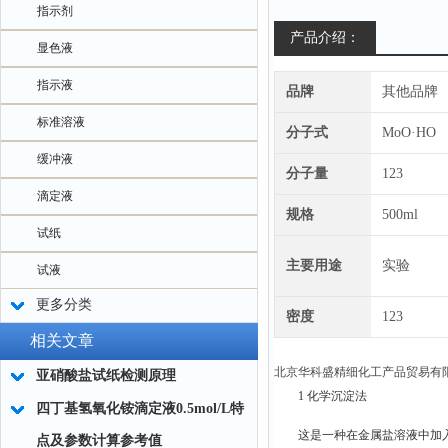
指示剂
产品介绍：
显色液
指示液
品牌
其他品牌
标准溶液
分子式
MoO·HO
缓冲液
分子量
123
滴定液
规格
500ml
试纸
主要用途
实验
试液
更多分类
密度
123
相关文章
北京华科盛精细化工产品贸易有
亚硝酸盐试纸检测原理
1 化学沉淀法
四丁基氢氧化铵滴定液0.5mol/L特
这是一种在金属盐溶液中加
点及参数计算参考值