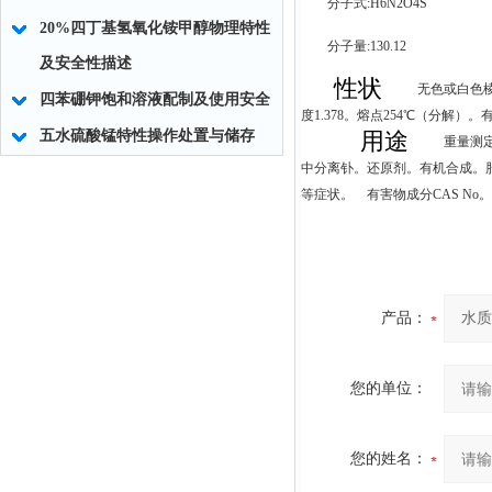
分子式:H6N2O4S
20%四丁基氢氧化铵甲醇物理特性
分子量:130.12
及安全性描述
性状
无色或白色棱
四苯硼钾饱和溶液配制及使用安全
度1.378。熔点254℃（分
五水硫酸锰特性操作处置与储存
用途
重量测
中分离钋。还原剂。有机合成。
等症状。 有害物成分CAS No。
产品：
您的单位：
您的姓名：