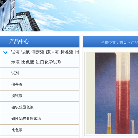
产品中心
当前位置：
首页
>
产
试液·试纸·滴定液·缓冲液·标准液·指
示液·比色液·进口化学试剂
试剂
储备液
溴试液
钼钒酸显色液
碱性硫酸亚铁试纸
比色液