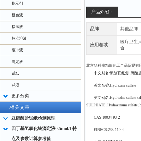
指示剂
产品介绍：
显色液
指示液
品牌
其他品牌
标准溶液
医疗卫生,
应用领域
合
缓冲液
滴定液
北京华科盛精细化工产品贸易有
中文别名:硫酸联氨;肼,硫酸
试纸
试液
英文名称:Hydrazine sulfate
更多分类
英文别名:Hydrazine sulfate salt;
SULPHATE; Hydrazinium sulfate; hydr
相关文章
CAS:10034-93-2
亚硝酸盐试纸检测原理
四丁基氢氧化铵滴定液0.5mol/L特
EINECS:233-110-4
点及参数计算参考值