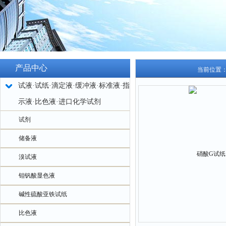
产品中心
当前位置
试液·试纸·滴定液·缓冲液·标准液·指
示液·比色液·进口化学试剂
试剂
储备液
溴试液
钼钒酸显色液
碱性硫酸亚铁试纸
比色液