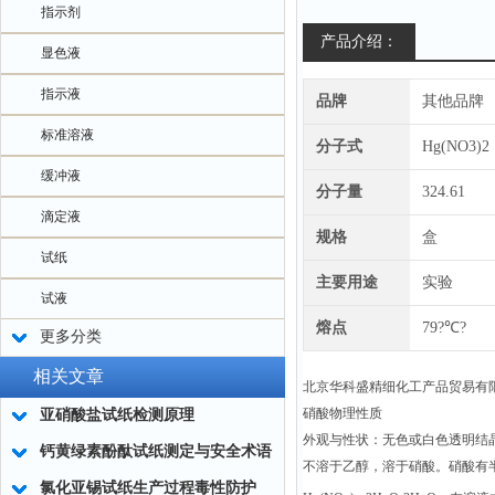
指示剂
产品介绍：
显色液
指示液
品牌
其他品牌
标准溶液
分子式
Hg(NO3)2
缓冲液
分子量
324.61
滴定液
规格
盒
试纸
主要用途
实验
试液
熔点
79?℃?
更多分类
相关文章
北京华科盛精细化工产品贸易有
硝酸
物理性质
亚硝酸盐试纸检测原理
外观与性状：无色或白色透明结晶
钙黄绿素酚酞试纸测定与安全术语
不溶于乙醇，溶于硝酸。硝酸有
氯化亚锡试纸生产过程毒性防护