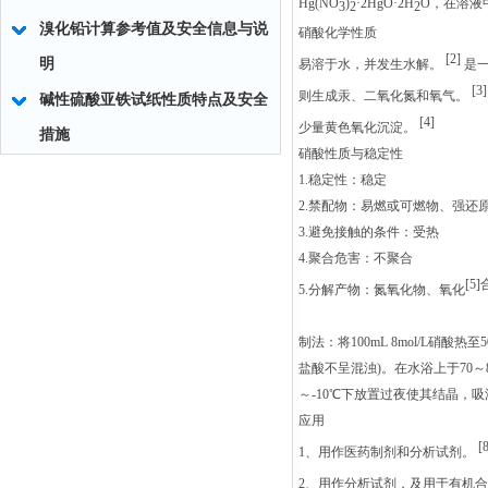
Hg(NO
)
·2HgO·2H
O，在溶液
3
2
2
溴化铅计算参考值及安全信息与说
硝酸
化学性质
[2]
明
易溶于水，并发生水解。
是一
[3]
则生成汞、二氧化氮和氧气。
碱性硫酸亚铁试纸性质特点及安全
[4]
少量黄色氧化沉淀。
措施
硝酸
性质与稳定性
1.稳定性：稳定
2.禁配物：易燃或可燃物、强还
3.避免接触的条件：受热
4.聚合危害：不聚合
[5
5.分解产物：氮氧化物、氧化
制法：将100mL 8mol/L硝
盐酸不呈混浊)。在水浴上于70～8
～-10℃下放置过夜使其结晶，吸滤，
应用
[8
1、用作医药制剂和分析试剂。
2、用作分析试剂，及用于有机