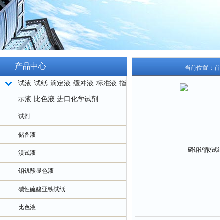
产品中心
当前位置：
首
试液·试纸·滴定液·缓冲液·标准液·指
示液·比色液·进口化学试剂
试剂
储备液
溴试液
钼钒酸显色液
碱性硫酸亚铁试纸
比色液