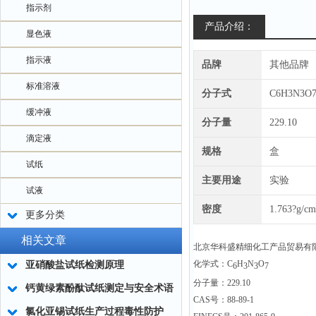
指示剂
产品介绍：
显色液
指示液
品牌
其他品牌
标准溶液
分子式
C6H3N3O
缓冲液
分子量
229.10
滴定液
规格
盒
试纸
主要用途
实验
试液
密度
1.763?g/cm
更多分类
相关文章
北京华科盛精细化工产品贸易有
化学式：C
H
N
O
亚硝酸盐试纸检测原理
6
3
3
7
分子量：229.10
钙黄绿素酚酞试纸测定与安全术语
CAS号：88-89-1
氯化亚锡试纸生产过程毒性防护