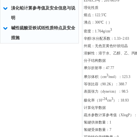
EINECS号：201-865-9
理化性质
溴化铅计算参考值及安全信息与说
熔点：122.5℃
明
沸点：300℃（ ）
碱性硫酸亚铁试纸性质特点及安全
3
密度：1.764g/cm
措施
辛醇/水分配系数：1.33~2.03
外观：无色至黄色针状结晶
溶解性：溶于水、乙醇、乙、丙
分子结构数据
摩尔折射率：47.77
3
摩尔体积（cm
/mol）：123.3
等张比容（90.2K）：388.7
表面张力（dyne/cm）：98.5
-24
3
极化率（10
cm
）：18.93
计算化学数据
疏水参数计算参考值（XlogP）：
氢键供体数量：1
氢键受体数量：7