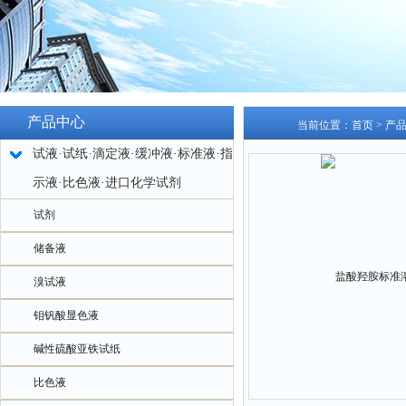
产品中心
当前位置：
首页
>
产
试液·试纸·滴定液·缓冲液·标准液·指
示液·比色液·进口化学试剂
试剂
储备液
溴试液
钼钒酸显色液
碱性硫酸亚铁试纸
比色液