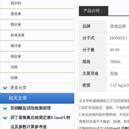
指示剂
产品介绍：
显色液
指示液
品牌
其他品牌
标准溶液
分子式
HONH3Cl
缓冲液
分子量
69.49
滴定液
规格
500ml
试纸
主要用途
实验
试液
密度
1.67 kg/m3
更多分类
相关文章
北京华科盛精细化工产品贸易有
1.应贮存在阴凉、通风、干燥的
亚硝酸盐试纸检测原理
2.本品采用内层衬塑料袋，中层
四丁基氢氧化铵滴定液0.5mol/L特
需密封存放于干燥处，防潮、防
点及参数计算参考值
盐酸羟胺合成方法
0.01mol/L盐