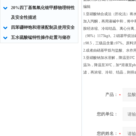
编辑
20%四丁基氢氧化铵甲醇物理特性
1.亚硝酸钠合成法（肟化法）
及安全性描述
加入丙酮，再用液碱中和，将中
四苯硼钾饱和溶液配制及使用安全
胺经浓缩、冷却结晶、离心分离、干燥
（98%）1175kg/t。2.硝
五水硫酸锰特性操作处置与储存
≥98.5，三级品含量≥97%。原料消耗
2.或者由硝基甲烷与盐酸、水作
3.亚硝酸钠加水溶解，降温至0℃
温3h，降温至30℃，加*溶液至
滤，再浓缩、冷却、结晶，则得
产品：
您的单位：
您的姓名：