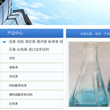
产品中心
当前位置：
首页
>
产品
试液·试纸·滴定液·缓冲液·标准液·指
示液·比色液·进口化学试剂
试剂
储备液
溴试液
钼钒酸显色液
碱性硫酸亚铁试纸
比色液