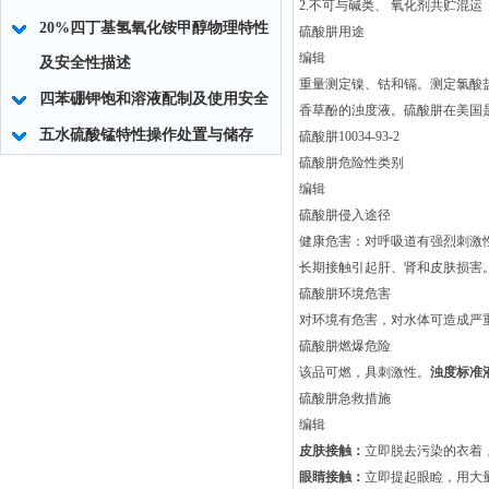
2.不可与碱类、 氧化剂共贮混运
20%四丁基氢氧化铵甲醇物理特性
硫酸肼用途
编辑
及安全性描述
重量测定镍、钴和镉。测定氯酸
四苯硼钾饱和溶液配制及使用安全
香草酚的浊度液。硫酸肼在美国是
五水硫酸锰特性操作处置与储存
硫酸肼10034-93-2
硫酸肼危险性类别
编辑
硫酸肼侵入途径
健康危害：对呼吸道有强烈刺激
长期接触引起肝、肾和皮肤损害
硫酸肼环境危害
对环境有危害，对水体可造成严
硫酸肼燃爆危险
该品可燃，具刺激性。
浊度标准液
硫酸肼急救措施
编辑
皮肤接触：
立即脱去污染的衣着
眼睛接触：
立即提起眼睑，用大