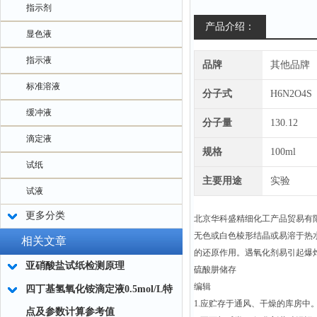
指示剂
产品介绍：
显色液
指示液
品牌
其他品牌
标准溶液
分子式
H6N2O4S
缓冲液
分子量
130.12
滴定液
规格
100ml
试纸
主要用途
实验
试液
更多分类
北京华科盛精细化工产品贸易有
无色或白色棱形结晶或易溶于热水，微
相关文章
的还原作用。遇氧化剂易引起爆
亚硝酸盐试纸检测原理
硫酸肼储存
编辑
四丁基氢氧化铵滴定液0.5mol/L特
1.应贮存于通风、干燥的库房中
点及参数计算参考值