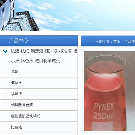
产品中心
当前位置：
首页
>
产品
试液·试纸·滴定液·缓冲液·标准液·指
示液·比色液·进口化学试剂
试剂
储备液
溴试液
钼钒酸显色液
碱性硫酸亚铁试纸
比色液