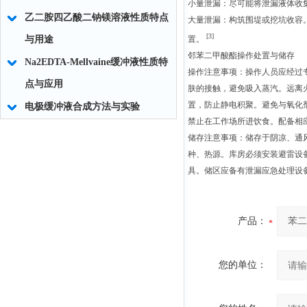
小量泄漏：尽可能将泄漏液体收
乙二胺四乙酸二钠镁溶液性质特点
大量泄漏：构筑围堤或挖坑收容
[3]
与用途
置。
邻苯二甲酸酯操作处置与储存
Na2EDTA-Mellvaine缓冲液性质特
操作注意事项：操作人员应经过
点与应用
肤的接触，避免吸入蒸汽。远离
置，防止静电积聚。避免与氧化
电极缓冲液合成方法与实验
禁止在工作场所进饮食。配备相
储存注意事项：储存于阴凉、通
种、热源。库房必须安装避雷设
具。储区应备有泄漏应急处理设
产品：
您的单位：