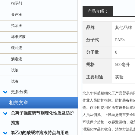
指示剂
产品介绍：
显色液
指示液
品牌
其他品牌
标准溶液
分子式
PAEs
缓冲液
分子量
0
滴定液
规格
500毫升
试纸
主要用途
实验
试液
更多分类
北京华科盛精细化工产品贸易有
作业人员防护措施、防护装备和
相关文章
物。作业时使用的所有设备应接
总离子强度调节剂理化性质及防护
人员从侧风、上风向撤离至安全
环境保护措施：收容泄漏物，避
措施
泄漏化学品的收容、清除方法及
氯乙(酸)酸缓冲溶液特点与用途