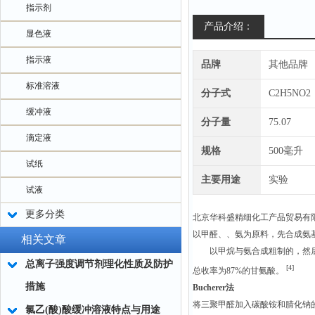
指示剂
产品介绍：
显色液
指示液
品牌
其他品牌
标准溶液
分子式
C2H5NO2
缓冲液
分子量
75.07
滴定液
规格
500毫升
试纸
主要用途
实验
试液
更多分类
北京华科盛精细化工产品贸易有
以甲醛、、氨为原料，先合成氨
相关文章
以甲烷与氨合成粗制的，然后使
总离子强度调节剂理化性质及防护
[4]
总收率为87%的甘氨酸。
措施
Bucherer法
将三聚甲醛加入碳酸铵和腈化钠的水
氯乙(酸)酸缓冲溶液特点与用途