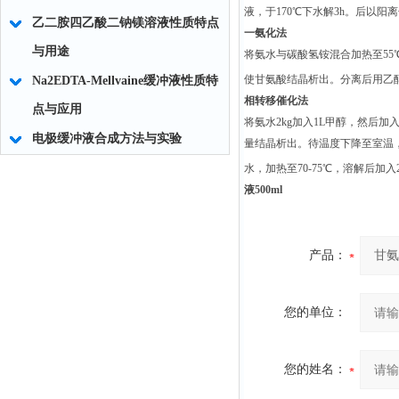
液，于170℃下水解3h。后以阳
乙二胺四乙酸二钠镁溶液性质特点
一氨化法
与用途
将氨水与碳酸氢铵混合加热至55
使甘氨酸结晶析出。分离后用乙
Na2EDTA-Mellvaine缓冲液性质特
相转移催化法
点与应用
将氨水2kg加入1L甲醇，然后加
电极缓冲液合成方法与实验
量结晶析出。待温度下降至室温，
水，加热至70-75℃，溶解后加入
液500ml
产品：
您的单位：
您的姓名：