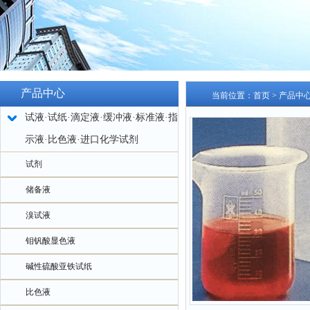
产品中心
当前位置：
首页
>
产品中
试液·试纸·滴定液·缓冲液·标准液·指
示液·比色液·进口化学试剂
试剂
储备液
溴试液
钼钒酸显色液
碱性硫酸亚铁试纸
比色液