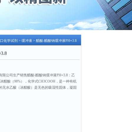
进口化学试剂
>
缓冲液
> 醋酸-醋酸钠缓冲液PH≈3.8
.8
限公司生产销售醋酸-醋酸钠缓冲液PH≈3.8：乙
、冰醋酸（98%），化学式CH3COOH，是一种有机
的无水乙酸（冰醋酸）是无色的吸湿性固体，凝固
固后为无色晶体，其水溶液中呈弱酸性且蚀性强，蒸汽对
数：2345