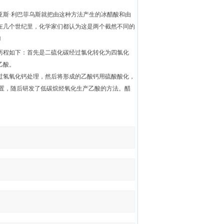
亚斯·利巴菲乌斯就把由这种方法产生的冰醋酸和由
在几个世纪里，化学家们都认为这是两个截然不同的
]
应历程如下：首先是二硫化碳经过氯化转化为四氯化
乙酸。
通过氢氧化钙处理，然后将形成的乙酸钙用硫酸酸化，
装置，随后研发了低碳烷烃氧化生产乙酸的方法。醋