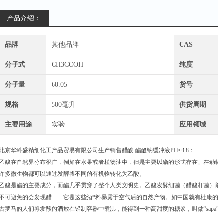
产品介绍：
品牌
其他品牌
CAS
分子式
CH3COOH
纯度
分子量
60.05
货号
规格
500毫升
供货周期
主要用途
实验
应用领域
北京华科盛精细化工产品贸易有限公司生产销售醋酸-醋酸钠缓冲液PH≈3.8：
乙酸在自然界分布很广，例如在水果或者植物油中，但是主要以酯的形式存在。在动
许多微生物都可以通过发酵将不同的有机物转化为乙酸。
乙酸是醋的主要成分，而醋几乎贯穿了整个人类文明史。乙酸发酵细菌（醋酸杆菌）
不可避免的会发现醋——它是这些酒*料暴露于空气后的自然产物。如中国就有杜康
古罗马的人们将发酸的酒放在铅制容器中煮沸，能得到一种高甜度的糖浆，叫做“sapa”。