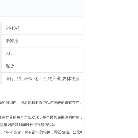
64-19-7
缓冲液
001
现货
医疗卫生,环保,化工,生物产业,农林牧渔
物的组织内、排泄物和血液中以游离酸的形式存在。
能在世界的每个角落发现，每个民族在酿酒的时候，
的黑塔因酿酒时间过长得到醋的说法。
“sapa”富含一种有甜味的铅糖，即乙酸铅。公元8