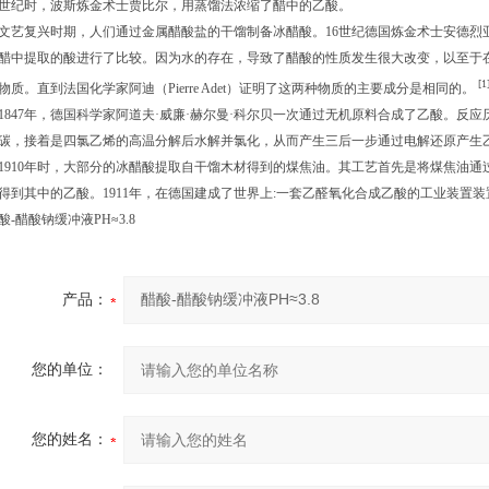
世纪时，波斯炼金术士贾比尔，用蒸馏法浓缩了醋中的乙酸。
文艺复兴时期，人们通过金属醋酸盐的干馏制备冰醋酸。16世纪德国炼金术士安德烈
醋中提取的酸进行了比较。因为水的存在，导致了醋酸的性质发生很大改变，以至于
[1
物质。直到法国化学家阿迪（Pierre Adet）证明了这两种物质的主要成分是相同的。
1847年，德国科学家阿道夫·威廉·赫尔曼·科尔贝一次通过无机原料合成了乙酸。反
碳，接着是四氯乙烯的高温分解后水解并氯化，从而产生三后一步通过电解还原产生
1910年时，大部分的冰醋酸提取自干馏木材得到的煤焦油。其工艺首先是将煤焦油
得到其中的乙酸。1911年，在德国建成了世界上:一套乙醛氧化合成乙酸的工业装置
酸-醋酸钠缓冲液PH≈3.8
产品：
您的单位：
您的姓名：