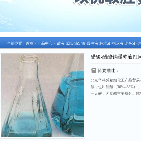
当前位置：
首页
>
产品中心
>
试液·试纸·滴定液·缓冲液·标准液·指示液·比色液·
醋酸-醋酸钠缓冲液PH≈3
简要描述：
北京华科盛精细化工产品贸易有
酸，也叫醋酸（36%--38%）
一元酸，为食醋主要成分。纯
点为16.6℃（62℉），凝
眼和鼻有刺激性作用。
更新日期：2026-07-28 访问次