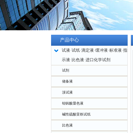
产品中心
试液·试纸·滴定液·缓冲液·标准液·指
示液·比色液·进口化学试剂
试剂
储备液
溴试液
钼钒酸显色液
碱性硫酸亚铁试纸
比色液