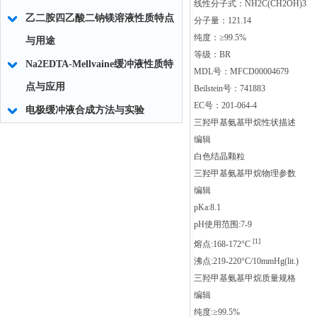
线性分子式：NH2C(CH2OH)3
乙二胺四乙酸二钠镁溶液性质特点
分子量：121.14
纯度：≥99.5%
与用途
等级：BR
Na2EDTA-Mellvaine缓冲液性质特
MDL号：MFCD00004679
点与应用
Beilstein号：741883
EC号：201-064-4
电极缓冲液合成方法与实验
三羟甲基氨基甲烷性状描述
编辑
白色结晶颗粒
三羟甲基氨基甲烷物理参数
编辑
pKa:8.1
pH使用范围:7-9
[1]
熔点:168-172°C
沸点:219-220°C/10mmHg(lit.)
三羟甲基氨基甲烷质量规格
编辑
纯度:≥99.5%