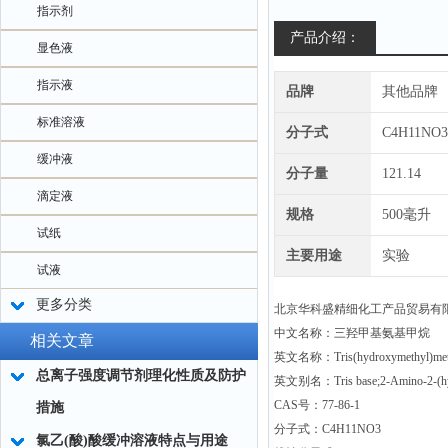
指示剂
产品介绍：
显色液
指示液
品牌
其他品牌
标准溶液
分子式
C4H11NO3
缓冲液
分子量
121.14
滴定液
规格
500毫升
试纸
主要用途
实验
试液
更多分类
北京华科盛精细化工产品贸易有限
中文名称：三羟甲基氨基甲烷
相关文章
英文名称：Tris(hydroxymethyl)met
总离子强度调节剂理化性质及防护
英文别名：Tris base;2-Amino-2-(hyd
CAS号：77-86-1
措施
分子式：C4H11NO3
氯乙(酸)酸缓冲溶液特点与用途