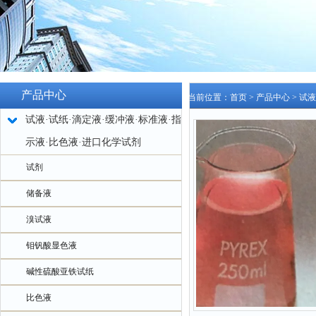
产品中心
当前位置：
首页
>
产品中心
>
试液
试液·试纸·滴定液·缓冲液·标准液·指
示液·比色液·进口化学试剂
试剂
储备液
溴试液
钼钒酸显色液
碱性硫酸亚铁试纸
比色液