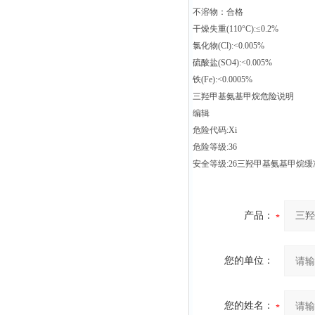
不溶物：合格
干燥失重(110°C):≤0.2%
氯化物(Cl):<0.005%
硫酸盐(SO4):<0.005%
铁(Fe):<0.0005%
三羟甲基氨基甲烷危险说明
编辑
危险代码:Xi
危险等级:36
安全等级:26三羟甲基氨基甲烷缓冲
产品：
您的单位：
您的姓名：