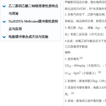
甲酸酐回流后分馏，馏出物用活
乙二胺四乙酸二钠镁溶液性质特点
熔点达到254℃时，与*水溶液
与用途
2. 在氧气存在下，乙醇与氨
得粗品。粗品再经分离、静置分
Na2EDTA-Mellvaine缓冲液性质特
3. 将乙醇（kg）、液氨（kg）
点与应用
右）和第二反应器（165℃左右
电极缓冲液合成方法与实验
4.合成：由氯乙烷与氨在压力下
三乙胺毒理学数据
编辑
[4]
1. 急性毒性
LD
：460mg/kg（大鼠经口）；57
50
3
[4]
LC
：6g/m
（小鼠吸入）
50
2. 刺激性：家兔经眼250μg（2
3. 亚急性与慢性毒性：兔吸入420m
[4]
死。
4. 其他：家兔经口低中毒剂量（TD