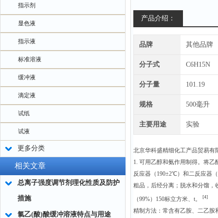
指示剂
产品介绍：
显色液
指示液
品牌
其他品牌
标准溶液
分子式
C6H15N
缓冲液
分子量
101.19
滴定液
规格
500毫升
试纸
主要用途
实验
试液
更多分类
北京华科盛精细化工产品贸易有
1. 可用乙醇和氨作用制得。将
相关文章
反应器（190±2℃）和二反应
总离子强度调节剂理化性质及防护
粗品，后经分离；脱水和分馏，收集8
[4]
措施
（99%）150标立方米、t。
精制方法：常含有乙胺、二乙胺
氯乙(酸)酸缓冲溶液特点与用途