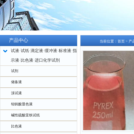
产品中心
当前位置：
首页
>
产
试液·试纸·滴定液·缓冲液·标准液·指
示液·比色液·进口化学试剂
试剂
储备液
溴试液
钼钒酸显色液
碱性硫酸亚铁试纸
比色液