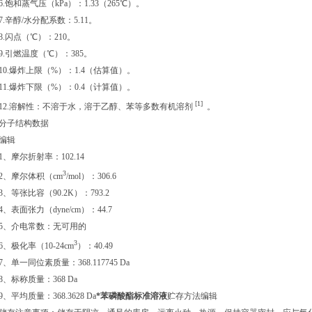
6.饱和蒸气压（kPa）：1.33（265℃）。
7.辛醇/水分配系数：5.11。
8.闪点（℃）：210。
9.引燃温度（℃）：385。
10.爆炸上限（%）：1.4（估算值）。
11.爆炸下限（%）：0.4（计算值）。
[1]
12.溶解性：不溶于水，溶于乙醇、苯等多数有机溶剂
。
分子结构数据
编辑
1、摩尔折射率：102.14
3
2、摩尔体积（cm
/mol）：306.6
3、等张比容（90.2K）：793.2
4、表面张力（dyne/cm）：44.7
5、介电常数：无可用的
3
6、极化率（10-24cm
）：40.49
7、单一同位素质量：368.117745 Da
8、标称质量：368 Da
9、平均质量：368.3628 Da
*苯磷酸酯标准溶液
贮存方法编辑