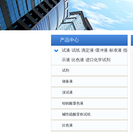
产品中心
试液·试纸·滴定液·缓冲液·标准液·指
示液·比色液·进口化学试剂
试剂
储备液
溴试液
钼钒酸显色液
碱性硫酸亚铁试纸
比色液