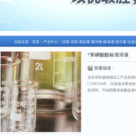
当前位置：
首页
>
产品中心
>
试液·试纸·滴定液·缓冲液·标准液·指示液·比
*苯磷酸酯标准溶液
简要描述：
北京华科盛精细化工产品贸易
C21H21O4P，无色或淡
机溶剂。可由固载杂多酸盐催
要的化工原料，主要用于塑料
更新日期：2026-07-28 访问次