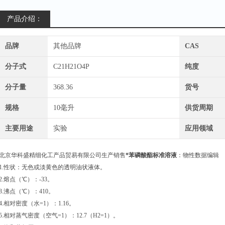
产品介绍：
品牌
其他品牌
CAS
分子式
C21H21O4P
纯度
分子量
368.36
货号
规格
10毫升
供货周期
主要用途
实验
应用领域
北京华科盛精细化工产品贸易有限公司生产销售
*苯磷酸酯标准溶液
：物性数据编辑
1.性状：无色或淡黄色的透明油状液体。
2.熔点（℃）：-33。
3.沸点（℃）：410。
4.相对密度（水=1）：1.16。
5.相对蒸气密度（空气=1）：12.7（H2=1）。