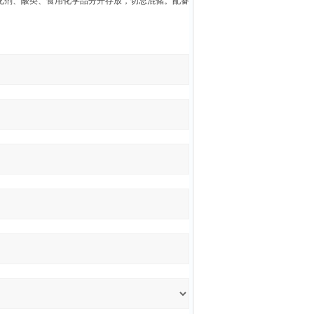
化剂、酸类、食用化学品分开存放，切忌混储。配备