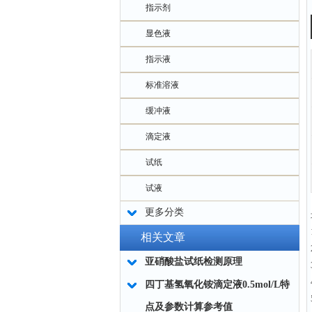
指示剂
显色液
指示液
标准溶液
缓冲液
滴定液
试纸
试液
更多分类
相关文章
亚硝酸盐试纸检测原理
四丁基氢氧化铵滴定液0.5mol/L特
点及参数计算参考值