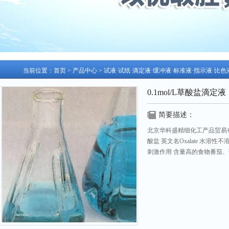
当前位置：
首页
>
产品中心
>
试液·试纸·滴定液·缓冲液·标准液·指示液·比
0.1mol/L草酸盐滴定液
简要描述：
北京华科盛精细化工产品贸易有
酸盐 英文名Oxalate 水溶
刺激作用 含量高的食物番茄、
更新日期：2026-07-28 访问次