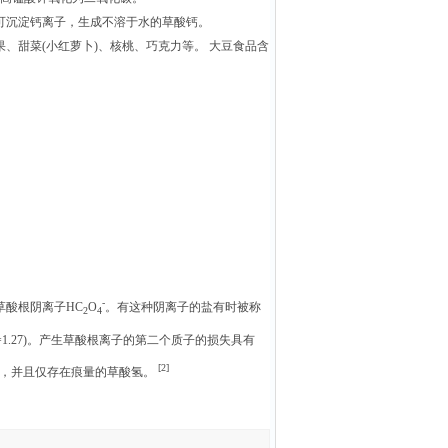
可沉淀钙离子，生成不溶于水的草酸钙。
、甜菜(小红萝卜)、核桃、巧克力等。 大豆食品含
-
草酸根阴离子HC
O
。有这种阴离子的盐有时被称
2
4
=1.27)。产生草酸根离子的第二个质子的损失具有
[2]
草酸，并且仅存在痕量的草酸氢。