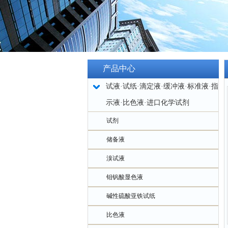
产品中心
试液·试纸·滴定液·缓冲液·标准液·指
示液·比色液·进口化学试剂
试剂
储备液
溴试液
钼钒酸显色液
碱性硫酸亚铁试纸
比色液