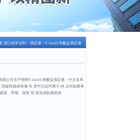
色液·进口化学试剂
>
滴定液
> 0.1mol/L草酸盐滴定液
限公司生产销售0.1mol/L草酸盐滴定液：中文名草
性不溶 危险性描述有毒 性 质可沉淀钙离子 特 点对粘膜有
菠菜、草莓、甜菜 危 害造成粘膜损伤
数：1802