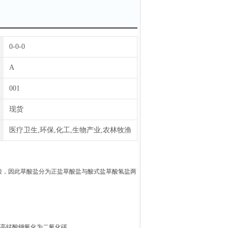
0-0-0
A
001
现货
医疗卫生,环保,化工,生物产业,农林牧渔
酸，因此草酸盐分为正盐草酸盐与酸式盐草酸氢盐两
如高锰酸钾氧化为二氧化碳。