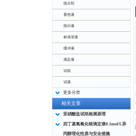
指示剂
显色液
指示液
标准溶液
缓冲液
滴定液
试纸
试液
更多分类
相关文章
亚硝酸盐试纸检测原理
四丁基氢氧化铵滴定液0.1mol/L异
丙醇理化性质与安全措施