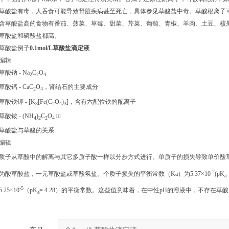
草酸盐有毒，人吞食可能导致肾脏疾病甚至死亡，具体参见草酸盐中毒。草酸根离子
含草酸盐高的食物有番茄、菠菜、草莓、甜菜、芹菜、葡萄、青椒、羊肉、土豆、核果
草酸盐和磷酸盐都高。
草酸盐例子
0.1mol/L草酸盐滴定液
编辑
草酸钠 - Na
C
O
2
2
4
草酸钙 - CaC
O
，肾结石的主要成分
2
4
草酸铁钾 - [K
[Fe(C
O
)
]，含有六配位铁的配离子
3
2
4
3
草酸铵 - (NH
)
C
O
[1]
4
2
2
4
草酸盐与草酸的关系
编辑
质子从草酸中的解离与其它多质子酸一样以分步方式进行。单质子的损失导致单价酸
-2
为酸草酸盐，一元草酸盐或草酸氢盐。个质子损失的平衡常数（Ka）为5.37×10
(p
K
a
-5
5.25×10
（pK
= 4.28）的平衡常数。这些值意味着，在中性pH的溶液中，不存在
a