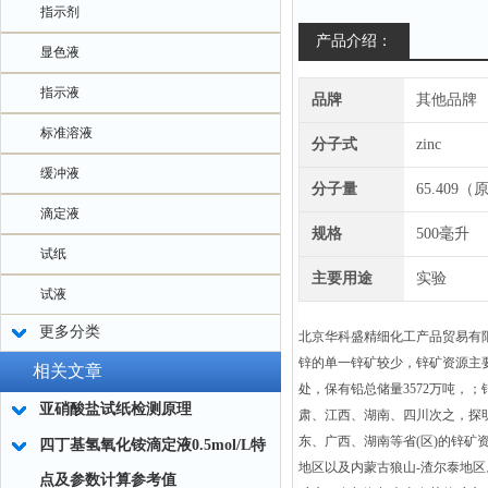
指示剂
产品介绍：
显色液
指示液
品牌
其他品牌
标准溶液
分子式
zinc
缓冲液
分子量
65.409
滴定液
规格
500毫升
试纸
主要用途
实验
试液
更多分类
北京华科盛精细化工产品贸易有
锌的单一锌矿较少，锌矿资源主
相关文章
处，保有铅总储量3572万吨，
亚硝酸盐试纸检测原理
肃、江西、湖南、四川次之，探明储
东、广西、湖南等省(区)的锌矿
四丁基氢氧化铵滴定液0.5mol/L特
地区以及内蒙古狼山-渣尔泰地区
点及参数计算参考值