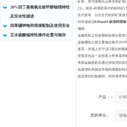
矿床，有与海相火山有关的矿床(
20%四丁基氢氧化铵甲醇物理特性
口)、泥岩-碎屑岩系中的铅锌矿
生代皆有，以古生代铅锌矿资源
及安全性描述
锌市场状况
0.05mol/L标准锌溶液
四苯硼钾饱和溶液配制及使用安全
编辑
五水硫酸锰特性操作处置与储存
金融危机之后各国纷纷推出救市
金融属性占据主要地位推升2010
复苏，市场上关于QE3退出的
济复苏也在一定程度上带来需求
美国金融危机后通过持续宽松的
低速增长和就业市场的缓慢好转
苏态势仍比较脆弱，对锌需求带
产品：
您的单位：