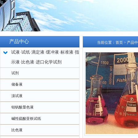
产品中心
当前位置：
首页
>
产品中
试液·试纸·滴定液·缓冲液·标准液·指
示液·比色液·进口化学试剂
试剂
储备液
溴试液
钼钒酸显色液
碱性硫酸亚铁试纸
比色液