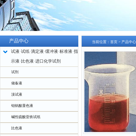
产品中心
当前位置：
首页
>
产品中心
试液·试纸·滴定液·缓冲液·标准液·指
示液·比色液·进口化学试剂
试剂
储备液
溴试液
钼钒酸显色液
碱性硫酸亚铁试纸
比色液