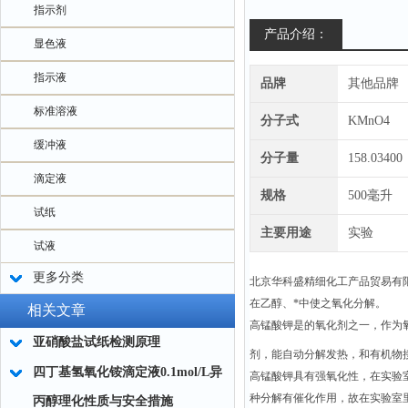
指示剂
产品介绍：
显色液
指示液
品牌
其他品牌
标准溶液
分子式
KMnO4
缓冲液
分子量
158.03400
滴定液
规格
500毫升
试纸
主要用途
实验
试液
更多分类
北京华科盛精细化工产品贸易有
在乙醇、*中使之氧化分解。
相关文章
高锰酸钾是的氧化剂之一，作为氧
亚硝酸盐试纸检测原理
剂，能自动分解发热，和有机物
四丁基氢氧化铵滴定液0.1mol/L异
高锰酸钾具有强氧化性，在实验
种分解有催化作用，故在实验室
丙醇理化性质与安全措施