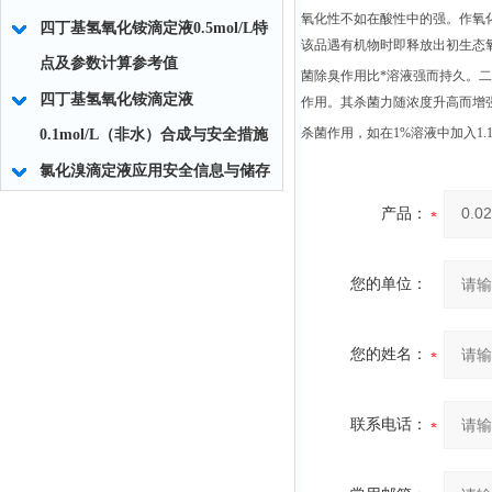
氧化性不如在酸性中的强。作氧
四丁基氢氧化铵滴定液0.5mol/L特
该品遇有机物时即释放出初生态
点及参数计算参考值
菌除臭作用比*溶液强而持久。二
四丁基氢氧化铵滴定液
作用。其杀菌力随浓度升高而增强
杀菌作用，如在1%溶液中加入1.
0.1mol/L（非水）合成与安全措施
氯化溴滴定液应用安全信息与储存
产品：
您的单位：
您的姓名：
联系电话：