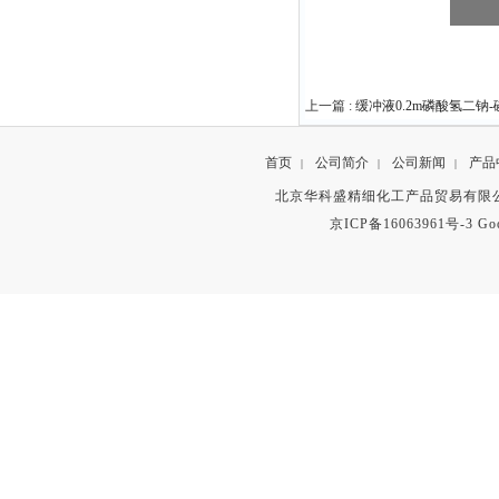
上一篇 :
缓冲液0.2m磷酸氢二钠
首页
公司简介
公司新闻
产品
|
|
|
北京华科盛精细化工产品贸易有限公
京ICP备16063961号-3
Go