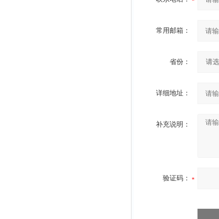
常用邮箱：
省份：
详细地址：
补充说明：
验证码：