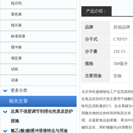
指示剂
产品介绍：
显色液
指示液
品牌
其他品牌
标准溶液
分子式
C?H?O?
缓冲液
分子量
192.13
滴定液
规格
500毫升
试纸
主要用途
实验
试液
更多分类
北京华科盛精细化工产品贸易有
在食品添加剂方面主要用于碳酸
相关文章
味剂总消耗量的2/3。在水果罐
总离子强度调节剂理化性质及防护
弱微生物的抗热性和抑制其生长
调。在凝胶食品如果酱、果冻中
措施
碱性反应，用柠檬酸作pH调整
氯乙(酸)酸缓冲溶液特点与用途