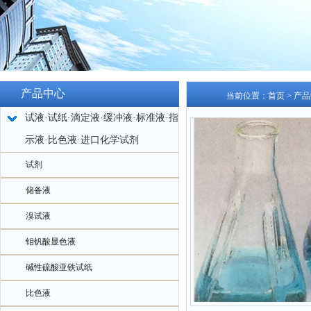
产品中心
当前位置：
首页
>
产品
试液·试纸·滴定液·缓冲液·标准液·指
示液·比色液·进口化学试剂
试剂
储备液
溴试液
钼钒酸显色液
碱性硫酸亚铁试纸
比色液