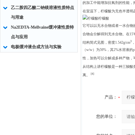
的加工中能增加抗氧剂的性能，
乙二胺四乙酸二钠镁溶液性质特点
在室温下，柠檬酸为无色半透明
与用途
柠檬酸
它可以以无水合物或者一水合物
Na2EDTA-Mellvaine缓冲液性质特
合物会分解得到无水合物。在15
点与应用
3
结构简式见图，密度1.542g/cm
，
电极缓冲液合成方法与实验
（w/w）为59%，其2%水溶
性，加热可以分解成多种产物，
从结构上讲柠檬酸是一种三羧酸
[4]
离。
产品：
您的单位：