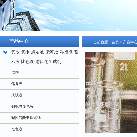
产品中心
当前位置：
首页
>
产品中
试液·试纸·滴定液·缓冲液·标准液·指
示液·比色液·进口化学试剂
试剂
储备液
溴试液
钼钒酸显色液
碱性硫酸亚铁试纸
比色液