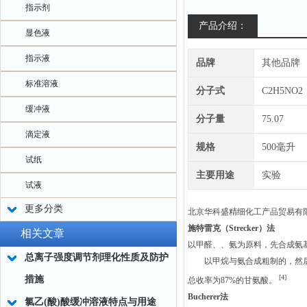
指示剂
产品介绍：
显色液
指示液
品牌
其他品牌
标准溶液
分子式
C2H5NO2
缓冲液
分子量
75.07
滴定液
规格
500毫升
试纸
主要用途
实验
试液
更多分类
北京华科盛精细化工产品贸易有
施特雷克（Strecker）法
相关文章
以甲醛、、氨为原料，先合成氨
总离子强度调节剂理化性质及防护
以甲烷与氨合成粗制的，然后使
[4]
措施
总收率为87%的甘氨酸。
Bucherer法
氯乙(酸)酸缓冲溶液特点与用途