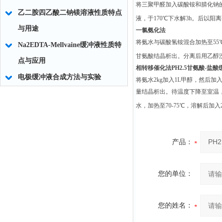
将三聚甲醛加入碳酸铵和腈化钠的水
乙二胺四乙酸二钠镁溶液性质特点
液，于170℃下水解3h。后以阳
与用途
一氯氨化法
将氨水与碳酸氢铵混合加热至55
Na2EDTA-Mellvaine缓冲液性质特
甘氨酸结晶析出。分离后用乙醇
点与应用
相转移催化法
PH2.5甘氨酸-盐
电极缓冲液合成方法与实验
将氨水2kg加入1L甲醇，然后加
量结晶析出。待温度下降至室温，
水，加热至70-75℃，溶解后加入
产品：
您的单位：
您的姓名：