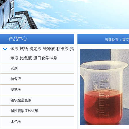
产品中心
当前位置：
首页
试液·试纸·滴定液·缓冲液·标准液·指
示液·比色液·进口化学试剂
试剂
储备液
溴试液
钼钒酸显色液
碱性硫酸亚铁试纸
比色液