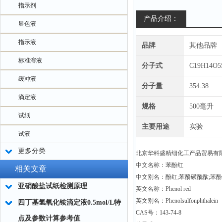
指示剂
产品介绍：
显色液
指示液
品牌
其他品牌
标准溶液
分子式
C19H14O5
缓冲液
分子量
354.38
滴定液
规格
500毫升
试纸
主要用途
实验
试液
更多分类
北京华科盛精细化工产品贸易有
中文名称：苯酚红
相关文章
中文别名：酚红;苯酚磺酰酞;苯
亚硝酸盐试纸检测原理
英文名称：Phenol red
英文别名：Phenolsulfonphthalein
四丁基氢氧化铵滴定液0.5mol/L特
CAS号：143-74-8
点及参数计算参考值