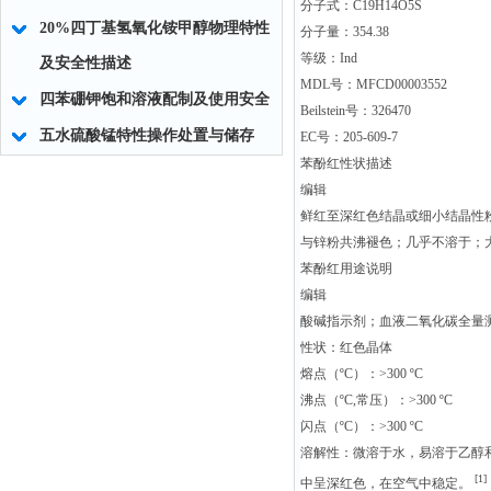
分子式：C19H14O5S
20%四丁基氢氧化铵甲醇物理特性
分子量：354.38
等级：Ind
及安全性描述
MDL号：MFCD00003552
四苯硼钾饱和溶液配制及使用安全
Beilstein号：326470
五水硫酸锰特性操作处置与储存
EC号：205-609-7
苯酚红性状描述
编辑
鲜红至深红色结晶或细小结晶性粉末
与锌粉共沸褪色；几乎不溶于；大吸收
苯酚红用途说明
编辑
酸碱指示剂；血液二氧化碳全量
性状：红色晶体
熔点（ºC）：>300 ºC
沸点（ºC,常压）：>300 ºC
闪点（ºC）：>300 ºC
溶解性：微溶于水，易溶于乙醇和碱
[1]
中呈深红色，在空气中稳定。