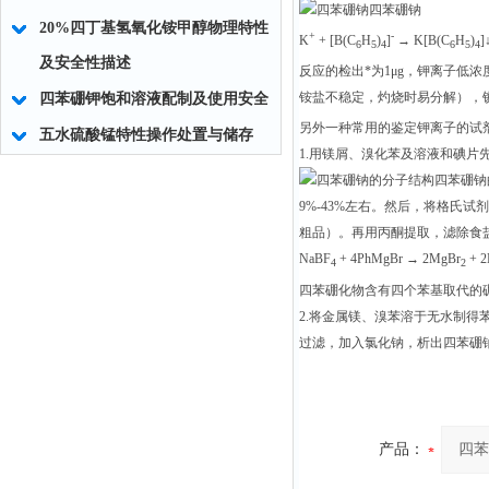
四苯硼钠
20%四丁基氢氧化铵甲醇物理特性
+
-
K
+ [B(C
H
)
]
→ K[B(C
H
)
]
6
5
4
6
5
4
及安全性描述
反应的检出*为1
μ
g，钾离子低浓
铵盐不稳定，灼烧时易分解），
四苯硼钾饱和溶液配制及使用安全
另外一种常用的鉴定钾离子的试
五水硫酸锰特性操作处置与储存
1.用镁屑、溴化苯及溶液和碘片
四苯硼钠
9%-43%左右。然后，将格氏
粗品）。再用丙酮提取，滤除食盐
NaBF
+ 4PhMgBr → 2MgBr
+ 
4
2
四苯硼化物含有四个苯基取代的
2.将金属镁、溴苯溶于无水制
过滤，加入氯化钠，析出四苯硼
产品：