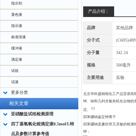
指示剂
产品介绍：
显色液
指示液
品牌
其他品牌
标准溶液
分子式
(C6H5)4B
缓冲液
分子量
342.24
滴定液
规格
500毫升
试纸
主要用途
实验
试液
更多分类
北京华科盛精细化工产品贸易有
钾、钠和几利含氯有机化合物的
相关文章
[1]
淀。
亚硝酸盐试纸检测原理
四苯硼钠鉴定钾离子
四丁基氢氧化铵滴定液0.5mol/L特
四苯硼钠是廉价而又灵敏的检测
钾：
点及参数计算参考值