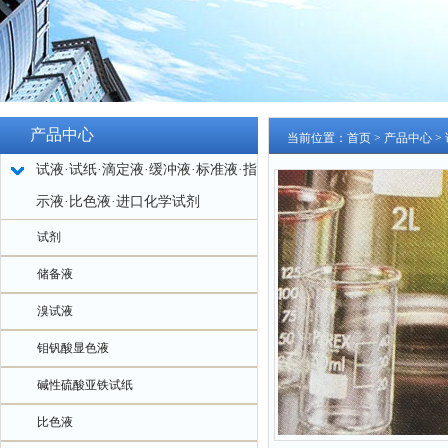
产品中心
当前位置：
首页
>
产品中心
>
试液·试纸·滴定液·缓冲液·标准液·指
示液·比色液·进口化学试剂
试剂
储备液
溴试液
钼钒酸显色液
碱性硫酸亚铁试纸
比色液