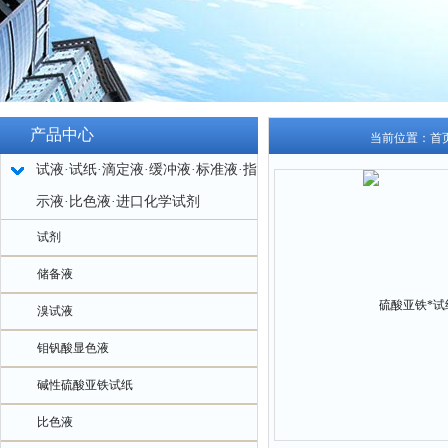
产品中心
当前位置：
首
试液·试纸·滴定液·缓冲液·标准液·指
示液·比色液·进口化学试剂
试剂
储备液
溴试液
钼钒酸显色液
碱性硫酸亚铁试纸
比色液