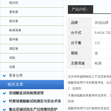
指示剂
产品介绍：
显色液
指示液
品牌
其他品牌
标准溶液
分子式
FeSO4·7H
缓冲液
分子量
152
滴定液
规格
盒
试纸
主要用途
检测
试液
更多分类
北京华科盛精细化工产品贸易有
硫酸亚铁用于水的絮凝净化，以
相关文章
2、还原剂
亚硝酸盐试纸检测原理
大量的硫酸亚铁被用作还原剂，
钙黄绿素酚酞试纸测定与安全术语
药用
硫酸亚铁用于治疗缺铁性贫血症
氯化亚锡试纸生产过程毒性防护