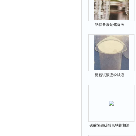
钠储备液钠储备液
淀粉试液淀粉试液
碳酸氢钠碳酸氢钠饱和溶
液