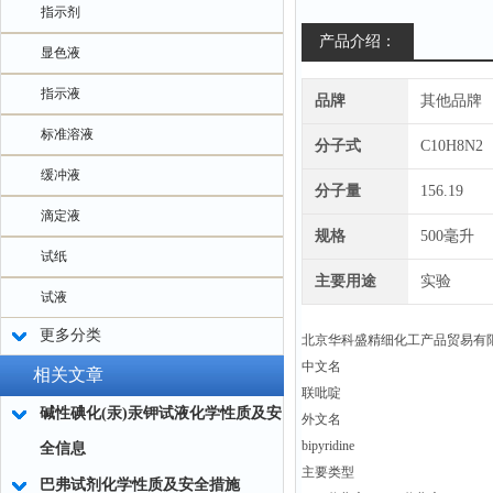
指示剂
产品介绍：
显色液
指示液
品牌
其他品牌
标准溶液
分子式
C10H8N2
缓冲液
分子量
156.19
滴定液
规格
500毫升
试纸
主要用途
实验
试液
更多分类
北京华科盛精细化工产品贸易有
中文名
相关文章
联吡啶
碱性碘化(汞)汞钾试液化学性质及安
外文名
bipyridine
全信息
主要类型
巴弗试剂化学性质及安全措施