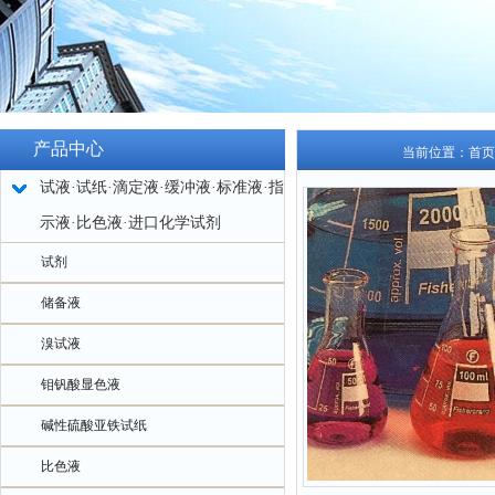
产品中心
当前位置：
首页
试液·试纸·滴定液·缓冲液·标准液·指
示液·比色液·进口化学试剂
试剂
储备液
溴试液
钼钒酸显色液
碱性硫酸亚铁试纸
比色液