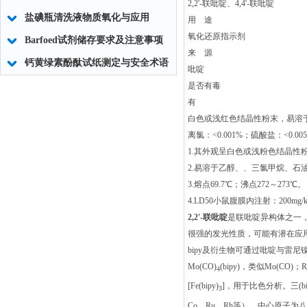
2,2'-联吡啶、4,4'-联吡啶
盐碘瓶清洗液物质氧化与应用
用 途
氧化还原指示剂
Barfoed试剂储存要求及注意事项
来 源
钙黄绿素酚酞试纸测定与安全术语
吡啶
是否有毒
有
白色或浅红色结晶性粉末，易溶于醇
离氯：<0.001%；硫酸盐：<0.00
1.其外观呈白色或浅粉色结晶性
2.易溶于乙醇、、三氯甲烷、石
3.熔点69.7℃；沸点272～273℃。
4.LD50小鼠腹膜内注射：200mg/
2,2'-联
吡啶
是联吡啶异构体之一
很强的发光性质，可能有潜在应
bipy及衍生物可通过吡啶与雷尼
Mo(CO)
(bipy)，类似Mo(CO)；R
4
[Fe(bipy)
]，用于比色分析。三(bi
3
Co、Ru、Rh等），中心原子