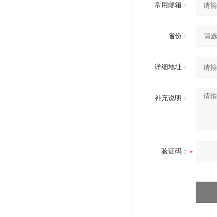
常用邮箱：
省份：
详细地址：
补充说明：
验证码：