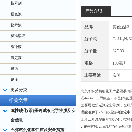
指示剂
产品介绍：
显色液
指示液
品牌
其他品牌
标准溶液
分子式
C₁₄H₁₄N₃S
缓冲液
分子量
327.33
滴定液
规格
100毫升
试纸
主要用途
实验
试液
更多分类
北京华科盛精细化工产品贸易有
或4-((4-（二甲氨基）苯基)
相关文章
主要用做酸碱滴定指示剂，也可
碱性碘化(汞)汞钾试液化学性质及安
磺酸溶解于2.5%的碳酸钠溶液
N,N-二和冰醋酸的混合液，搅
全信息
2.在盛有6L 2mol/L的*的
巴弗试剂化学性质及安全措施