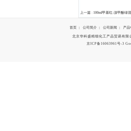
上一篇 :
100ml甲基红-溴甲酚绿
首页
公司简介
公司新闻
产品
|
|
|
北京华科盛精细化工产品贸易有限公
京ICP备16063961号-3
Go