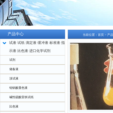
产品中心
当前位置：
首页
>
产
试液·试纸·滴定液·缓冲液·标准液·指
示液·比色液·进口化学试剂
试剂
储备液
溴试液
钼钒酸显色液
碱性硫酸亚铁试纸
比色液