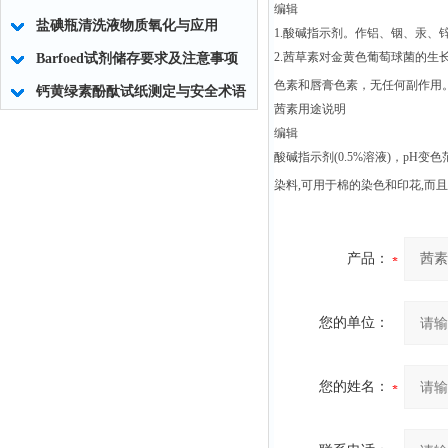
编辑
盐碘瓶清洗液物质氧化与应用
1.酸碱指示剂。作铝、铟、汞、
2.茜草素对金黄色葡萄球菌的
Barfoed试剂储存要求及注意事项
色素和唇膏色素，无任何副作用
钙黄绿素酚酞试纸测定与安全术语
茜素用途说明
编辑
酸碱指示剂(0.5%溶液)，pH
染料,可用于棉的染色和印花,而
产品：
您的单位：
您的姓名：