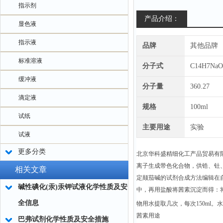
指示剂
产品介绍：
显色液
指示液
品牌
其他品牌
标准溶液
分子式
C14H7NaO
缓冲液
分子量
360.27
滴定液
规格
100ml
试纸
主要用途
实验
试液
更多分类
北京华科盛精细化工产品贸易有
离子生成带色化合物，供锆、钍
相关文章
定颠茄碱的试剂合成方法编辑在
碱性碘化(汞)汞钾试液化学性质及安
中，再用盐酸将茜素沉淀而得：将9g
全信息
物用水提取几次，每次150ml
茜素用途
巴弗试剂化学性质及安全措施