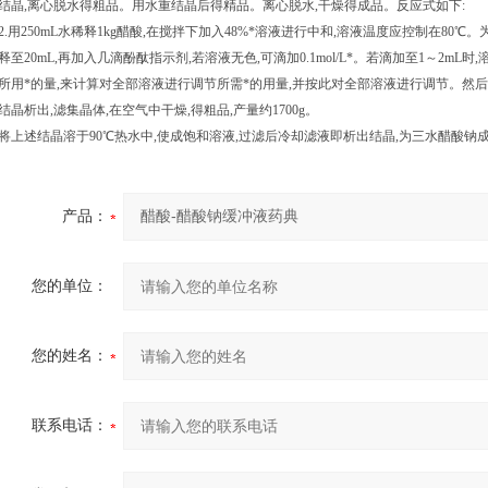
结晶,离心脱水得粗品。用水重结晶后得精品。离心脱水,干燥得成品。反应式如下:
2.用250mL水稀释1kg醋酸,在搅拌下加入48%*溶液进行中和,溶液温度应控制在80℃
释至20mL,再加入几滴酚酞指示剂,若溶液无色,可滴加0.1mol/L*。若滴加至1～2m
所用*的量,来计算对全部溶液进行调节所需*的用量,并按此对全部溶液进行调节。然后
结晶析出,滤集晶体,在空气中干燥,得粗品,产量约1700g。
将上述结晶溶于90℃热水中,使成饱和溶液,过滤后冷却滤液即析出结晶,为三水醋酸钠
产品：
您的单位：
您的姓名：
联系电话：