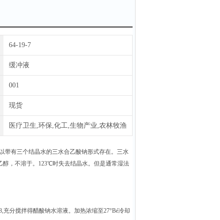
64-19-7
缓冲液
001
现货
医疗卫生,环保,化工,生物产业,农林牧渔
以带有三个结晶水的三水合乙酸钠形式存在。三水
醇，不溶于。123℃时失去结晶水。但是通常湿法
为8,充分搅拌得醋酸钠水溶液。加热浓缩至27°Bé冷却