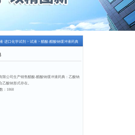
色液·进口化学试剂
>
试液
> 醋酸-醋酸钠缓冲液药典
典
有限公司生产销售醋酸-醋酸钠缓冲液药典：乙酸钠
合乙酸钠形式存在。
数：1868