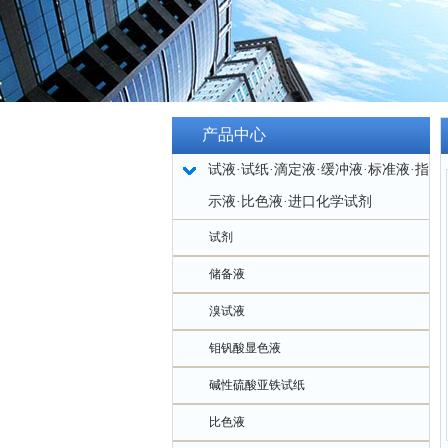
产品中心
试液·试纸·滴定液·缓冲液·标准液·指
示液·比色液·进口化学试剂
试剂
储备液
溴试液
钼钒酸显色液
碱性硫酸亚铁试纸
比色液