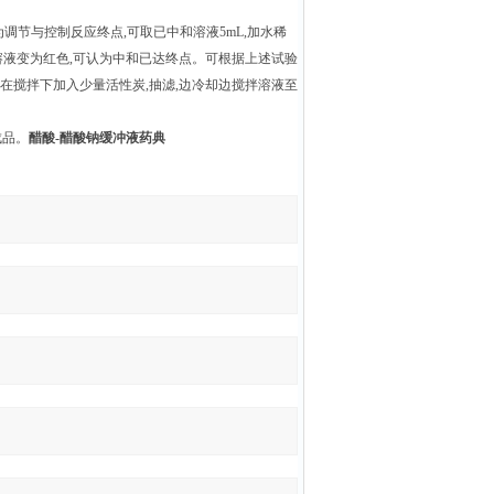
。为调节与控制反应终点,可取已中和溶液5mL,加水稀
L时,溶液变为红色,可认为中和已达终点。可根据上述试验
在搅拌下加入少量活性炭,抽滤,边冷却边搅拌溶液至
成品。
醋酸-醋酸钠缓冲液药典