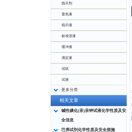
指示剂
显色液
指示液
标准溶液
缓冲液
滴定液
试纸
试液
更多分类
相关文章
碱性碘化(汞)汞钾试液化学性质及安
全信息
巴弗试剂化学性质及安全措施