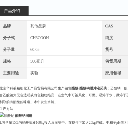
产品介绍：
品牌
其他品牌
CAS
分子式
CH3COOH
纯度
分子量
60.05
货号
规格
500毫升
供货周期
主要用途
实验
应用领域
北京华科盛精细化工产品贸易有限公司生产销售
醋酸-醋酸钠缓冲液药典
：乙酸钠一般
合乙酸钠为无色透明或白色颗粒结晶，在空气中可被风化，可燃。易溶于水，微溶于乙
制取的有醋酸的味道。水中发生水解。
生产方法
醋酸钠图册
1.将含量15%的醋酸溶液160kg投入反应釜中。在搅拌下加入25kg纯碱。中和至pH值