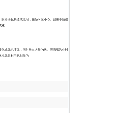
，眼部接触易造成流泪，接触时应小心。如果不慎接
试液
态氨就液化成无色液体，同时放出大量的热。液态氨汽化时
冰棍就是利用氨制作的