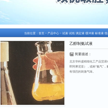
当前位置：
首页
>
产品中心
>
试液·试纸·滴定液·缓冲液·标准液·
乙醇制氨试液
简要描述：
北京华科盛精细化工产品贸易有
即阿摩尼亚），或称“氨气"，
有强烈的刺激气味。
更新日期：2026-07-25 访问次