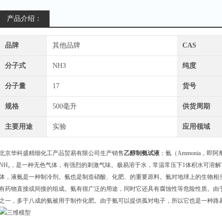
产品介绍：
品牌
其他品牌
CAS
分子式
NH3
纯度
分子量
17
货号
规格
500毫升
供货周期
主要用途
实验
应用领域
北京华科盛精细化工产品贸易有限公司生产销售
乙醇制氨试液
：氨（Ammonia，
NH₃，是一种无色气体，有强烈的刺激气味。极易溶于水，常温常压下1体积水可溶解
体，液氨是一种制冷剂。氨也是制造硝酸、化肥、的重要原料。氨对地球上的生物相
有药物直接或间接的组成。氨有很广泛的用途，同时它还具有腐蚀性等危险性质。由
之一，多于八成的氨被用于制作化肥。由于氨可以提供孤对电子，所以它也是一种路