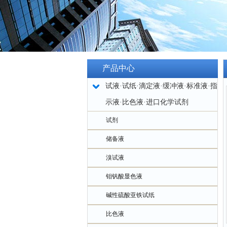
产品中心
试液·试纸·滴定液·缓冲液·标准液·指
示液·比色液·进口化学试剂
试剂
储备液
溴试液
钼钒酸显色液
碱性硫酸亚铁试纸
比色液