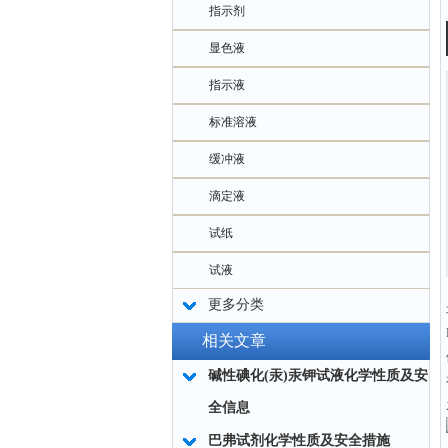
指示剂
显色液
指示液
标准溶液
缓冲液
滴定液
试纸
试液
更多分类
相关文章
碱性碘化(汞)汞钾试液化学性质及安
全信息
巴弗试剂化学性质及安全措施