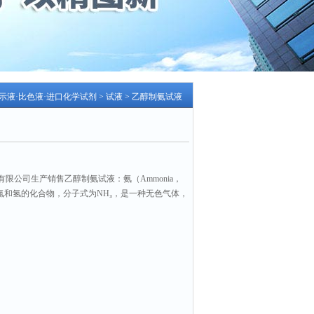
指示液·比色液·进口化学试剂
>
试液
> 乙醇制氨试液
限公司生产销售乙醇制氨试液：氨（Ammonia，
氮和氢的化合物，分子式为NH₃，是一种无色气体，
数：2465