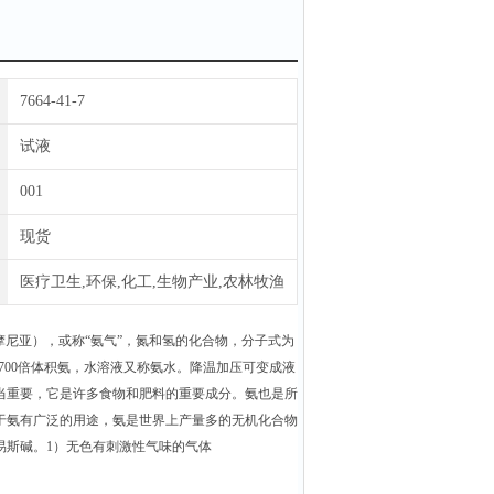
7664-41-7
试液
001
现货
医疗卫生,环保,化工,生物产业,农林牧渔
即阿摩尼亚），或称“氨气”，氮和氢的化合物，分子式为
700倍体积氨，水溶液又称氨水。降温加压可变成液
当重要，它是许多食物和肥料的重要成分。氨也是所
于氨有广泛的用途，氨是世界上产量多的无机化合物
易斯碱。1）无色有刺激性气味的气体