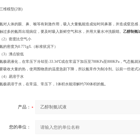
三维模型(2张)
氨对人体的眼、鼻、喉等有刺激作用，吸入大量氨能造成短时间鼻塞，并造成窒息感
触过多的氨而出现病症，要及时吸入新鲜空气和水，并用大量水冲洗眼睛。
乙醇制氨
（2）密度比空气小
氨的密度为0.771g/L（标准状况下）
（3）沸点较低
氨极易液化，在常压下冷却至-33.34℃或在常温下加压至700KPa至800KPa，气
要吸收大量的热，使周围物质的温度急剧下降，所以氨常作为制冷剂。以前一些老式
（4）易溶于水
氨极易溶于水，在常温、常压下，1体积水能溶解约700体积的氨。
产品：
您的单位：