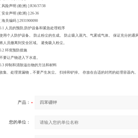
[ 风险声明 (欧洲) ]:R36/37/38
[ 安全声明 (欧洲) ]:26-36
[ 海关编码 ]:2931900090
6.1 人员的预防,防护设备和紧急处理程序
使用个人防护设备。 防止粉尘的生成。 防止吸入蒸汽、气雾或气体。 保证充分的通
将人员撤离到安全区域。 避免吸入粉尘。
6.2 环境预防措施
不要让产物进入下水道。
6.3 抑制和清除溢出物的方法和材料
收集、处理泄漏物，不要产生灰尘。 扫掉和铲掉。 存放在合适的封闭的处理容器内。
产品：
您的单位：