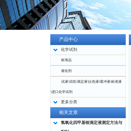
产品中心
化学试剂
标准品
催化剂
试液\试纸\滴定液\比色液\缓冲液\标准液
\进口化学试剂
更多分类
相关文章
氢氧化四甲基铵滴定液测定方法与