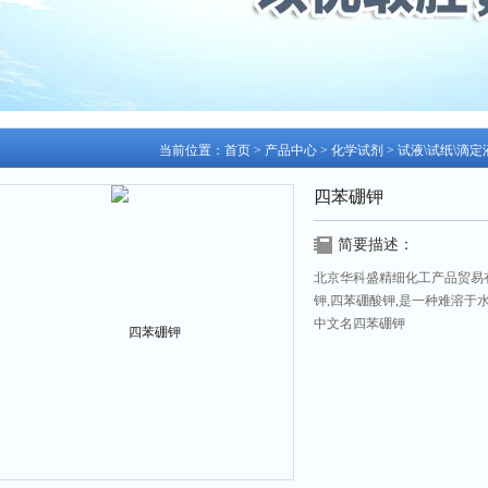
当前位置：
首页
>
产品中心
>
化学试剂
>
试液\试纸\滴定
四苯硼钾
简要描述：
北京华科盛精细化工产品贸易
钾,四苯硼酸钾,是一种难溶于水
中文名四苯硼钾
外文名Potassium tetraphenylbor
别 名四苯硼化钾,四苯硼酸钾
分子量358.331 [2]
CAS登录号3244-41-5 [2
物质简介:
四苯硼钾
别名:四苯硼化钾,四苯硼