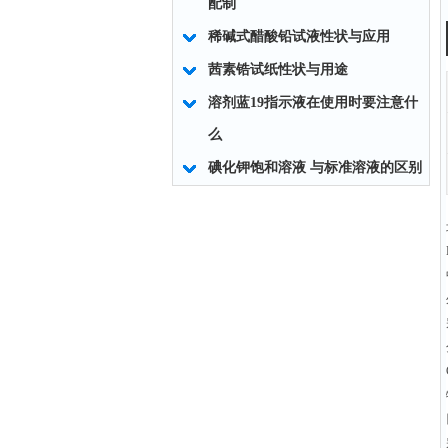
配制
稀碱式醋酸铅试液性状与应用
茜素锆试纸性状与用途
溶剂蓝19指示液在使用时要注意什
么
碘化钾饱和溶液 与标准溶液的区别