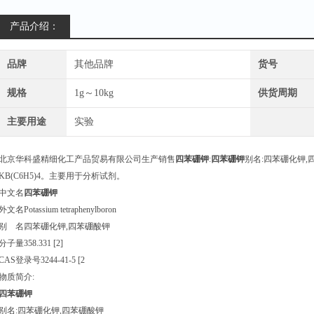
更新日期：2026-07-29 访问次
产品介绍：
品牌
其他品牌
货号
规格
1g～10kg
供货周期
主要用途
实验
北京华科盛精细化工产品贸易有限公司生产销售
四苯硼钾
:
四苯硼钾
别名:四苯硼化钾
KB(C6H5)4。主要用于分析试剂。
中文名
四苯硼钾
外文名Potassium tetraphenylboron
别 名四苯硼化钾,四苯硼酸钾
分子量358.331 [2]
CAS登录号3244-41-5 [2
物质简介:
四苯硼钾
别名:四苯硼化钾,四苯硼酸钾