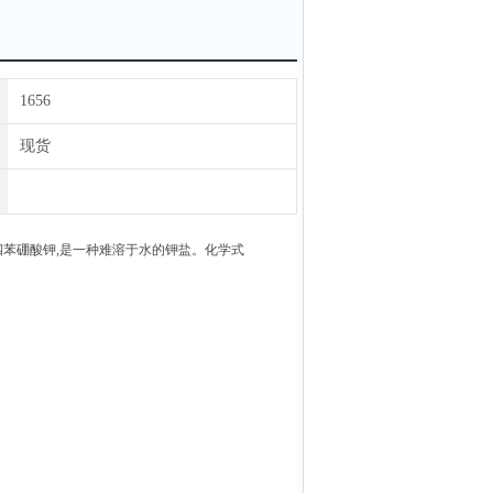
数：543
1656
现货
,四苯硼酸钾,是一种难溶于水的钾盐。化学式