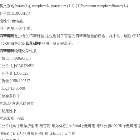
英文别名:borate(1-), tetraphenyl-, potassium (1:1); [1]Potassium tetraphenylborate(1-)
分子式:KB(C6H5)4
物性:白色结晶。
溶于丙酮,不溶于水。
四苯硼钾
是少有的不溶钾盐,这也造就了可溶的四苯硼酸盐的用途。在中性、碱性或HA
于水的白色沉淀
四苯硼钾
,可用于鉴定钾离子。
四苯硼钾
物理化学性质
[ 熔点 ]:>300oC(lit.)
[ 分子式 ]:C24H20BK
[ 分子量 ]:358.325
[ 质量 ]:358.129517
[ LogP ]:3.06400
[ 储存条件 ]:
常温,阴凉通风处保存
[ 稳定性 ]:
常温常压下稳定
[ 分子结构 ]:摩尔折射率:无可用 摩尔体积( m 3/mol ):无可用 等张比容( 90.2K ):无可用 表
偶极距( D ):无可用 极化率( 10 -24cm 3 ):无可用