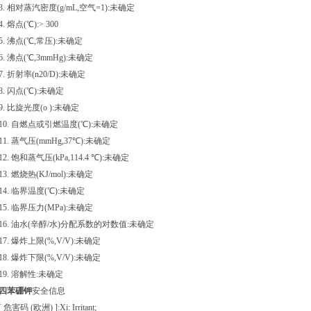
3. 相对蒸汽密度(g/mL,空气=1):未确定
4. 熔点(℃):> 300
5. 沸点(℃,常压):未确定
6. 沸点(℃,3mmHg):未确定
7. 折射率(n20/D):未确定
8. 闪点(℃):未确定
9. 比旋光度(o ):未确定
10. 自燃点或引燃温度(℃):未确定
11. 蒸气压(mmHg,37℃):未确定
12. 饱和蒸气压(kPa,114.4 ℃):未确定
13. 燃烧热(KJ/mol):未确定
14. 临界温度(℃):未确定
15. 临界压力(MPa):未确定
16. 油水(辛醇/水)分配系数的对数值:未确定
17. 爆炸上限(%,V/V):未确定
18. 爆炸下限(%,V/V):未确定
19. 溶解性:未确定
四苯硼钾
安全信息
[ 危害码 (欧洲) ]:Xi: Irritant;