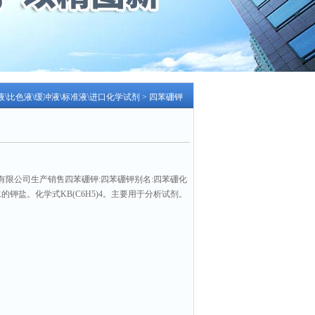
液\比色液\缓冲液\标准液\进口化学试剂
> 四苯硼钾
有限公司生产销售四苯硼钾:四苯硼钾别名:四苯硼化
的钾盐。化学式KB(C6H5)4。主要用于分析试剂。
on