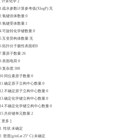
[ 计算化学 ]:
1.疏水参数计算参考值(XlogP):无
2.氢键供体数量:0
3.氢键受体数量:1
4.可旋转化学键数量:0
5.互变异构体数量:无
6.拓扑分子极性表面积0
7.重原子数量:26
8.表面电荷:0
9.复杂度:308
10.同位素原子数量:0
11.确定原子立构中心数量:0
12.不确定原子立构中心数量:0
13.确定化学键立构中心数量:0
14.不确定化学键立构中心数量:0
15.共价键单元数量:2
[ 更多 ]:
1. 性状:未确定
2. 密度(g/mLat 25° C):未确定