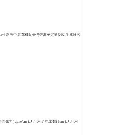
c性溶液中,四苯硼钠会与钾离子定量反应,生成难溶
面张力( dyne/cm ):无可用 介电常数( F/m ):无可用