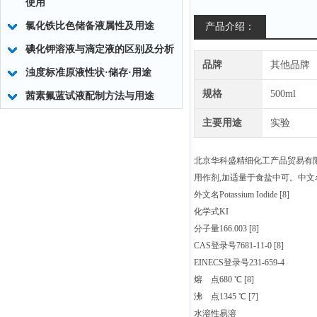
使用
氯化铁比色储备液属性及用途
产品介绍：
碘化钾溶液与滴定液的区别及分析
品牌
其他品牌
浊度标准原液性状·储存·用途
规格
500ml
茜素氟蓝试液配制方法与用途
主要用途
实验
北京华科盛精细化工产品贸易有
用作剂,加适量于食盐中可。中文名
外文名Potassium Iodide [8]
化学式KI
分子量166.003 [8]
CAS登录号7681-11-0 [8]
EINECS登录号231-659-4
熔 点680 ℃ [8]
沸 点1345 ℃ [7]
水溶性易溶