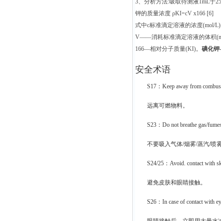
3、分析方法:吸取待测液1mL于2
钾的质量浓度 ρKI=cV x166 [6]
式中c标准滴定溶液的浓度(mol/L) [
V——消耗标准滴定溶液的体积(mL);
166—相对分子质量(KI)。
碘化钾
安全术语
S17：Keep away from combustib
远离可燃物料。
S23：Do not breathe gas/fumes
不要吸入气体/烟雾/蒸汽/喷
S24/25：Avoid. contact with sk
避免皮肤和眼睛接触。
S26：In case of contact with eye