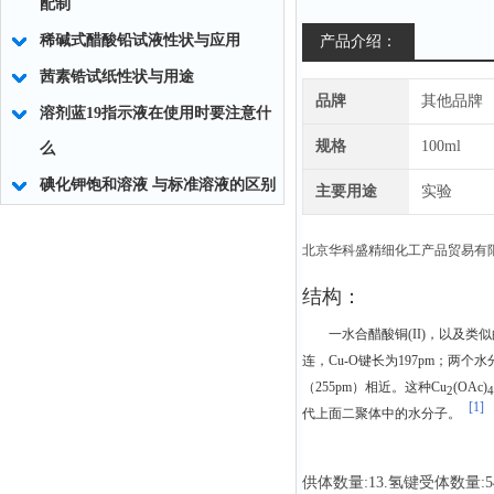
配制
稀碱式醋酸铅试液性状与应用
产品介绍：
茜素锆试纸性状与用途
品牌
其他品牌
溶剂蓝19指示液在使用时要注意什
规格
100ml
么
碘化钾饱和溶液 与标准溶液的区别
主要用途
实验
北京华科盛精细化工产品贸易有
结构：
一水合醋酸铜(II)，以及类
连，Cu-O键长为197pm；两个
（255pm）相近。这种Cu
(OAc)
2
4
[1]
代上面二聚体中的水分子。
供体数量:13.氢键受体数量:5