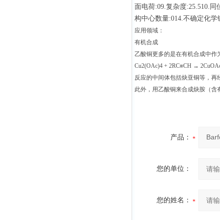
面电荷:09.复杂度:25.51
构中心数量:014.不确定化学
应用领域：
有机合成
乙酸铜更多的是在有机合成中作为催
Cu2(OAc)4 + 2RC≡CH → 2CuOA
反应的中间体包括炔亚铜等，再
此外，用乙酸铜来合成炔胺（含
产品：
您的单位：
您的姓名：