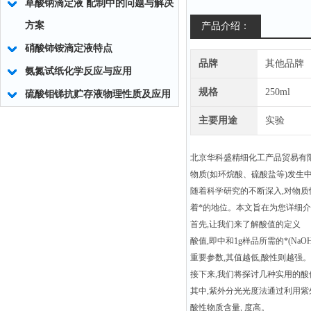
草酸钠滴定液 配制中的问题与解决
方案
产品介绍：
硝酸铈铵滴定液特点
品牌
其他品牌
氨氮试纸化学反应与应用
规格
250ml
硫酸钼锑抗贮存液物理性质及应用
主要用途
实验
北京华科盛精细化工产品贸易有
物质(如环烷酸、硫酸盐等)发生
随着科学研究的不断深入,对物质
着*的地位。本文旨在为您详细
首先,让我们来了解酸值的定义
酸值,即中和1g样品所需的*(Na
重要参数,其值越低,酸性则越强。
接下来,我们将探讨几种实用的酸
其中,紫外分光光度法通过利用紫
酸性物质含量, 度高。