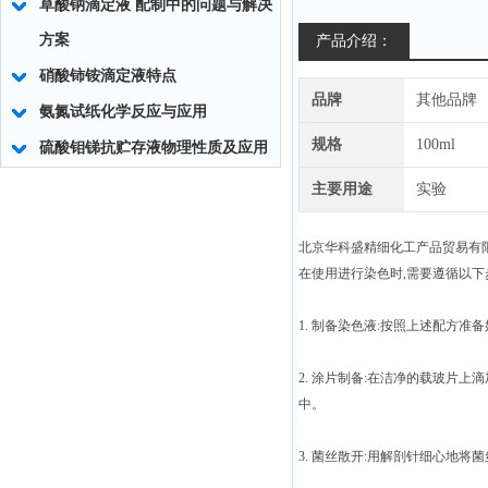
草酸钠滴定液 配制中的问题与解决
方案
产品介绍：
硝酸铈铵滴定液特点
品牌
其他品牌
氨氮试纸化学反应与应用
规格
100ml
硫酸钼锑抗贮存液物理性质及应用
主要用途
实验
北京华科盛精细化工产品贸易有
在使用进行染色时,需要遵循以下
1. 制备染色液:按照上述配方
2. 涂片制备:在洁净的载玻片上滴加
中。
3. 菌丝散开:用解剖针细心地