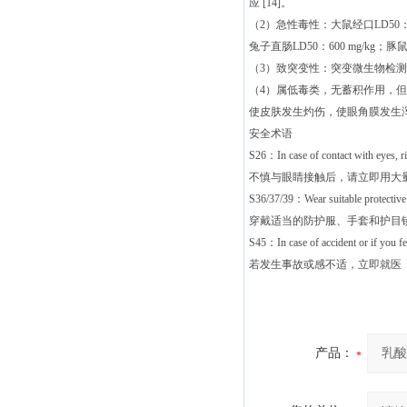
应 [14]。
（2）急性毒性：大鼠经口LD50：354
兔子直肠LD50：600 mg/kg；豚鼠经
（3）致突变性：突变微生物检测系统：
（4）属低毒类，无蓄积作用，但
使皮肤发生灼伤，使眼角膜发生浑浊
安全术语
S26：In case of contact with eyes, ri
不慎与眼睛接触后，请立即用大
S36/37/39：Wear suitable protective c
穿戴适当的防护服、手套和护目镜或
S45：In case of accident or if you fe
若发生事故或感不适，立即就医
产品：