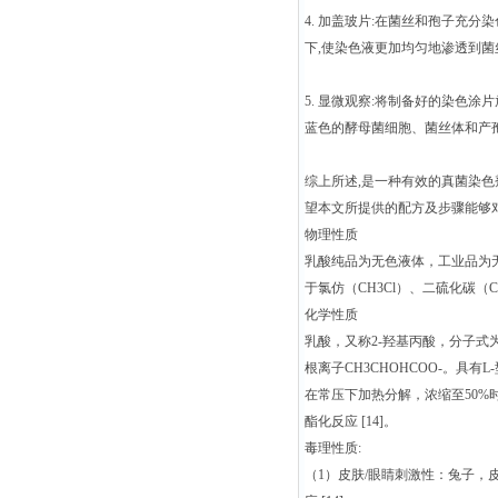
4. 加盖玻片:在菌丝和孢子充
下,使染色液更加均匀地渗透到
5. 显微观察:将制备好的染色
蓝色的酵母菌细胞、菌丝体和产
综上所述,是一种有效的真菌染色
望本文所提供的配方及步骤能够
物理性质
乳酸纯品为无色液体，工业品为无
于氯仿（CH3Cl）、二硫化碳（
化学性质
乳酸，又称2-羟基丙酸，分子式
根离子CH3CHOHCOO-。具有L
在常压下加热分解，浓缩至50%
酯化反应 [14]。
毒理性质:
（1）皮肤/眼睛刺激性：兔子，皮肤接