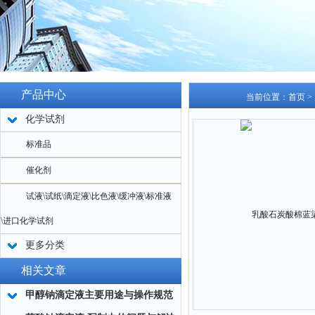
产品中心
当前位置：
首页
>
化学试剂
标准品
催化剂
试液\试纸\滴定液\比色液\缓冲液\标准液
\进口化学试剂
更多分类
相关文章
甲醇钠滴定液主要用途与操作规范