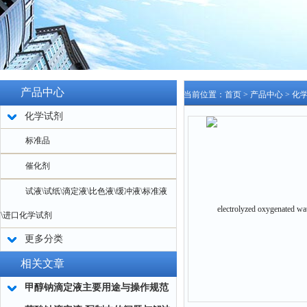
产品中心
当前位置：
首页
>
产品中心
>
化
化学试剂
标准品
催化剂
试液\试纸\滴定液\比色液\缓冲液\标准液
\进口化学试剂
更多分类
相关文章
甲醇钠滴定液主要用途与操作规范