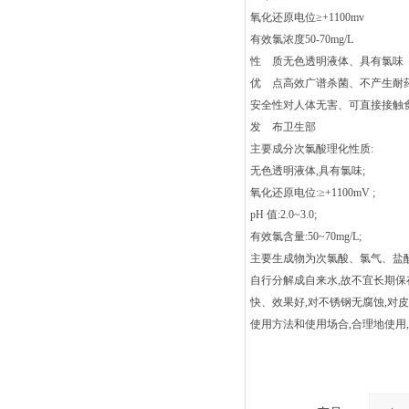
氧化还原电位≥+1100mv
有效氯浓度50-70mg/L
性 质无色透明液体、具有氯味
优 点高效广谱杀菌、不产生耐
安全性对人体无害、可直接接触
发 布卫生部
主要成分次氯酸理化性质:
无色透明液体,具有氯味;
氧化还原电位:≥+1100mV ;
pH 值:2.0~3.0;
有效氯含量:50~70mg/L;
主要生成物为次氯酸、氯气、盐酸
自行分解成自来水,故不宜长期保
快、效果好,对不锈钢无腐蚀,对
使用方法和使用场合,合理地使用