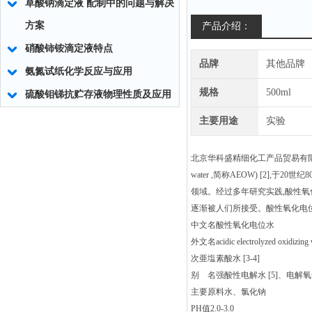
草酸钠滴定液 配制中的问题与解决
方案
产品介绍：
硝酸铈铵滴定液特点
品牌
其他品牌
氨氮试纸化学反应与应用
规格
500ml
硫酸钼锑抗贮存液物理性质及应用
主要用途
实验
北京华科盛精细化工产品贸易有
water ,简称AEOW) [2]
领域。经过多年研究实践,酸性
逐渐被人们所接受。酸性氧化电
中文名酸性氧化电位水
外文名acidic electrolyzed oxidizing
次亜塩素酸水 [3-4]
别 名强酸性电解水 [5]、电解氧化
主要原料水、氯化钠
PH值2.0-3.0