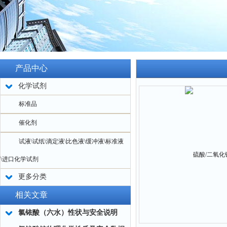
产品中心
化学试剂
标准品
催化剂
试液\试纸\滴定液\比色液\缓冲液\标准液
\进口化学试剂
更多分类
相关文章
氯铱酸（六水）性状与安全说明