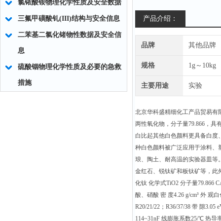
氯铱酸铵物理化学性质及安全数据
三氟甲磺酸钆(III)结构与安全信息
产品介绍：
二苯基二氯化锗物性数据及安全信
品牌
其他品牌
息
规格
1g～10kg
硫酸铟物理化学性质及必要的急救
措施
主要用途
实验
北京华科盛精细化工产品贸易有
两性氧化物，分子量79.866，具
白比起其他白色颜料更具备白度、
种白色颜料被广泛应用于涂料、
琅、陶土、耐高温的实验器皿等
金红石、锐钛矿和板钛矿等，此外还有
化钛 化学式TiO2 分子量79.866 C
酸、硝酸 密 度4.26 g/cm³ 外 
R20/21/22；R36/37/38 带
114~31nF 线膨胀系数25/℃ 