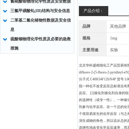
氯铱酸铵物理化学性质及安全数据
三氟甲磺酸钆(III)结构与安全信息
产品介绍：
二苯基二氯化锗物性数据及安全信
品牌
其他品牌
息
规格
1mg
硫酸铟物理化学性质及必要的急救
措施
主要用途
实验
北京华科盛精细化工产品贸易有限公司生产销售Ir[dF
difluoro-2-(5-fluoro-2-pyridiny
分子式 C40H34F12IrN4P
指一种在不改变反应总标准吉布斯
反应。 [2]催化剂催化剂自身
的选择性（或专一性）。一种催
剂参与化学反应。在一个总的化
个很容易发生的化学反应（与之
演生成物的角色，所以说从总的
选择性地改变化学反应速率，而