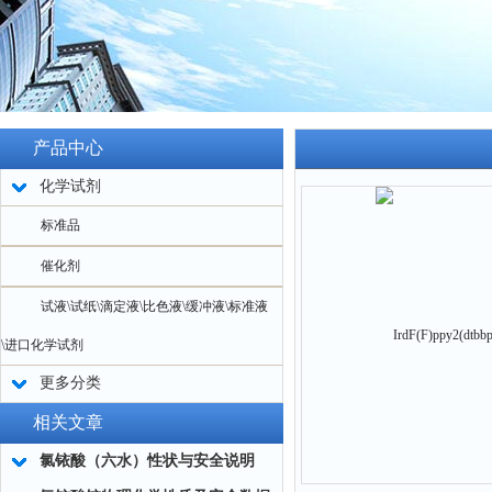
产品中心
化学试剂
标准品
催化剂
试液\试纸\滴定液\比色液\缓冲液\标准液
\进口化学试剂
更多分类
相关文章
氯铱酸（六水）性状与安全说明