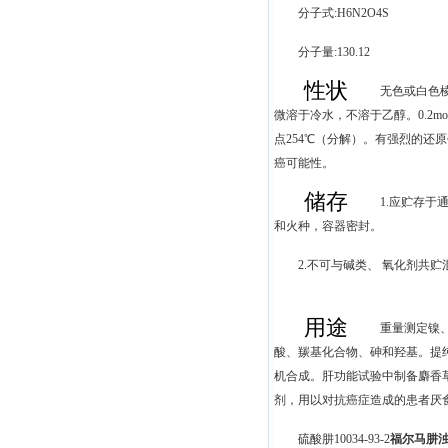
分子式:H6N2O4S
分子量:130.12
性状
无色或白色
微溶于冷水，不溶于乙醇。0.2mol
点254℃（分解）。有强烈的还
癌可能性。
储存
1.应贮存于
和火种，容器密封。
2.不可与碱类、 氧化剂共贮
用途
重量测定镍
酸、羰基化合物、砷和羟基。提
机合成。肝功能试验中制备麝香
剂，用以对抗癌症造成的患者厌食
硫酸肼10034-93-2
福尔马肼