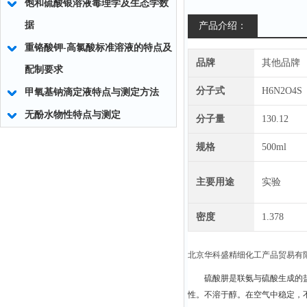
饱和硫酸银溶液毒理学及生态学数
据
产品介绍：
重铬酸钾-高氯酸标准溶液的特点及
品牌
其他品牌
配制要求
分子式
H6N2O4S
甲氧基钠滴定液特点与测定方法
无酚水物性特点与测定
分子量
130.12
规格
500ml
主要用途
实验
密度
1.378
北京华科盛精细化工产品贸易有
硫酸肼是联氨与硫酸生成的盐
性。不溶于醇。在空气中稳定，