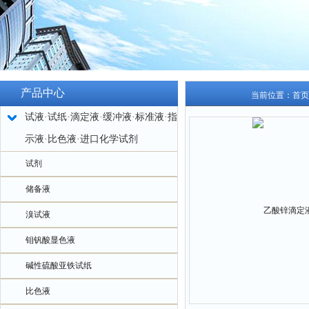
产品中心
当前位置：
首页
试液·试纸·滴定液·缓冲液·标准液·指
示液·比色液·进口化学试剂
试剂
储备液
溴试液
钼钒酸显色液
碱性硫酸亚铁试纸
比色液