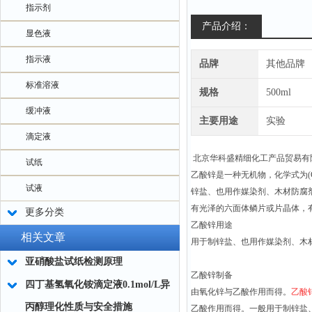
指示剂
产品介绍：
显色液
指示液
品牌
其他品牌
标准溶液
规格
500ml
缓冲液
主要用途
实验
滴定液
北京华科盛精细化工产品贸易有
试纸
乙酸锌是一种无机物，化学式为(
试液
锌盐、也用作媒染剂、木材防腐
有光泽的六面体鳞片或片晶体，有
更多分类
乙酸锌
用途
相关文章
用于制锌盐、也用作媒染剂、木
亚硝酸盐试纸检测原理
乙酸锌
制备
四丁基氢氧化铵滴定液0.1mol/L异
由氧化锌与乙酸作用而得。
乙酸
丙醇理化性质与安全措施
乙酸作用而得。一般用于制锌盐