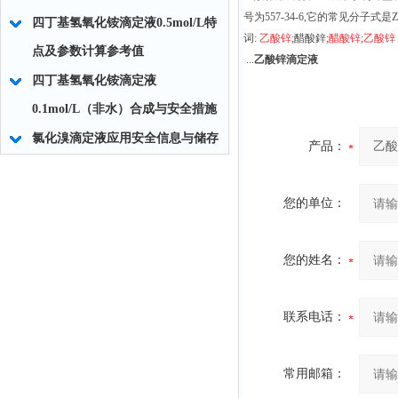
号为557-34-6,它的常见分子式是Zn(C2
四丁基氢氧化铵滴定液0.5mol/L特
词:
乙酸锌
;醋酸鋅;
醋酸锌
;
乙酸锌
点及参数计算参考值
...
乙酸锌滴定液
四丁基氢氧化铵滴定液
0.1mol/L（非水）合成与安全措施
氯化溴滴定液应用安全信息与储存
产品：
您的单位：
您的姓名：
联系电话：
常用邮箱：