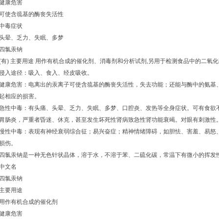
健康危害
可使含巯基的酶丧失活性
中毒症状
头晕、乏力、失眠、多梦
四氯汞钠
(有) 主要用途 用作有机合成的催化剂、消毒剂和分析试剂,另用于检测食品中的二氧化
侵入途径：吸入、食入、经皮吸收。
健康危害：电离出的汞离子可使含巯基的酶丧失活性，失去功能；还能与酶中的氨基
起相应的损害。
急性中毒：有头痛、头晕、乏力、失眠、多梦、口腔炎、发热等全身症状。可有食欲
胃肠炎，严重者昏迷、休克，甚至发生坏死性肾病致急性肾功能衰竭。对眼有刺激性
慢性中毒：表现有神经衰弱综合征；易兴奋症；精神情绪障碍，如胆怯、害羞、易怒
损伤。
四氯汞钠是一种无色针状晶体，溶于水，不溶于苯、二硫化碳，常温下有微小的挥发
中文名
四氯汞钠
主要用途
用作有机合成的催化剂
健康危害