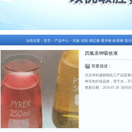
当前位置：
首页
>
产品中心
>
试液·试纸·滴定液·缓冲液·标准液·指
四氯汞钾吸收液
简要描述：
北京华科盛精细化工产品贸易
种无色针状晶体，溶于水，不
更新日期：2026-07-28 访问次