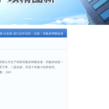
示液·比色液·进口化学试剂
>
试液
> 四氯汞钾吸收液
有限公司生产销售四氯汞钾吸收液：四氯汞钠是一
溶于苯、二硫化碳，常温下有微小的挥发性。
数：1663