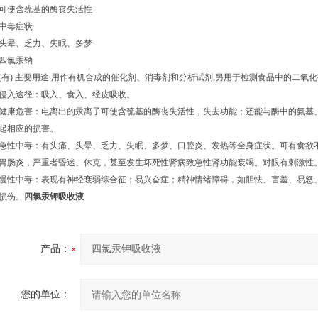
可使含巯基的酶丧失活性
中毒症状
头晕、乏力、失眠、多梦
四氯汞钠
(有) 主要用途 用作有机合成的催化剂、消毒剂和分析试剂,另用于检测食品中的二氧化
侵入途径：吸入、食入、经皮吸收。
健康危害：电离出的汞离子可使含巯基的酶丧失活性，失去功能；还能与酶中的氨基
起相应的损害。
急性中毒：有头痛、头晕、乏力、失眠、多梦、口腔炎、发热等全身症状。可有食欲
胃肠炎，严重者昏迷、休克，甚至发生坏死性肾病致急性肾功能衰竭。对眼有刺激性
慢性中毒：表现有神经衰弱综合征；易兴奋症；精神情绪障碍，如胆怯、害羞、易怒
损伤。
四氯汞钾吸收液
产品：
您的单位：