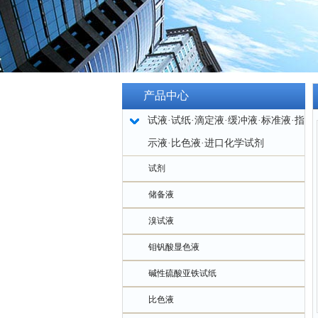
产品中心
试液·试纸·滴定液·缓冲液·标准液·指
示液·比色液·进口化学试剂
试剂
储备液
溴试液
钼钒酸显色液
碱性硫酸亚铁试纸
比色液