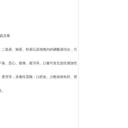
硫含量.
、二巯基、羧基、羟基以及细胞内的磷酰基结合，引
不振、恶心、腹痛、腹泻等。口服可发生急性腐蚀性
。
、爱哭等；汞毒性震颤；口腔炎。少数病例有肝、肾
性。