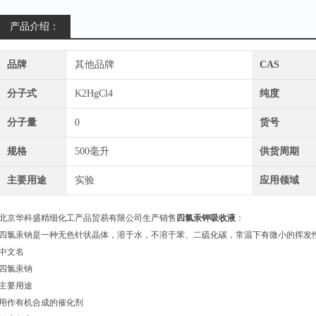
产品介绍：
品牌
其他品牌
CAS
分子式
K2HgCl4
纯度
分子量
0
货号
规格
500毫升
供货周期
主要用途
实验
应用领域
北京华科盛精细化工产品贸易有限公司生产销售
四氯汞钾吸收液
：
四氯汞钠是一种无色针状晶体，溶于水，不溶于苯、二硫化碳，常温下有微小的挥发
中文名
四氯汞钠
主要用途
用作有机合成的催化剂