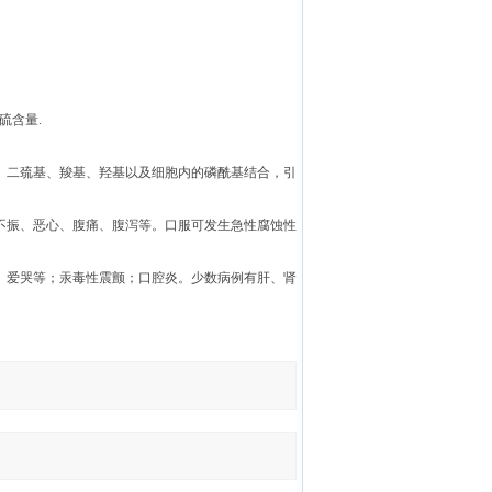
硫含量.
、二巯基、羧基、羟基以及细胞内的磷酰基结合，引
不振、恶心、腹痛、腹泻等。口服可发生急性腐蚀性
。
、爱哭等；汞毒性震颤；口腔炎。少数病例有肝、肾