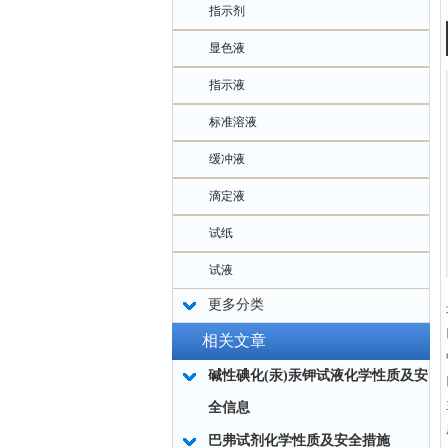
指示剂
显色液
指示液
标准溶液
缓冲液
滴定液
试纸
试液
更多分类
相关文章
碱性碘化(汞)汞钾试液化学性质及安
全信息
巴弗试剂化学性质及安全措施