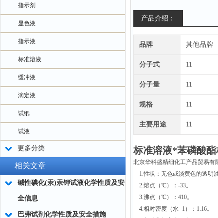
指示剂
产品介绍：
显色液
指示液
品牌
其他品牌
标准溶液
分子式
11
缓冲液
分子量
11
滴定液
规格
11
试纸
主要用途
11
试液
更多分类
标准溶液*苯磷酸酯
北京华科盛精细化工产品贸易有
相关文章
1.性状：无色或淡黄色的透明
碱性碘化(汞)汞钾试液化学性质及安
2.熔点（℃）：-33。
3.沸点（℃）：410。
全信息
4.相对密度（水=1）：1.16。
巴弗试剂化学性质及安全措施