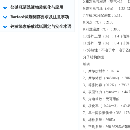
5.相对蒸气密度（空气=1）：12.
盐碘瓶清洗液物质氧化与应用
6.饱和蒸气压（kPa）：1.33（
7.辛醇/水分配系数：5.11。
Barfoed试剂储存要求及注意事项
8.闪点（℃）：210。
钙黄绿素酚酞试纸测定与安全术语
9.引燃温度（℃）：385。
10.爆炸上限（%）：1.4（估
11.爆炸下限（%）：0.4（计
12.溶解性：不溶于水，溶于乙
分子结构数据
编辑
1、摩尔折射率：102.14
2、摩尔体积（cm3/mol）：306.
3、等张比容（90.2K）：793.2
4、表面张力（dyne/cm）：44.
5、介电常数：无可用的
6、极化率（10-24cm3）：40.4
7、单一同位素质量：368.11774
8、标称质量：368Da
9、平均质量：368.3628Da