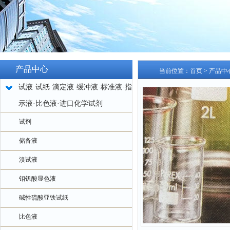
产品中心
当前位置：
首页
>
产品中
试液·试纸·滴定液·缓冲液·标准液·指
示液·比色液·进口化学试剂
试剂
储备液
溴试液
钼钒酸显色液
碱性硫酸亚铁试纸
比色液