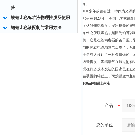
铂。
验
100 多年前曾有过一种作为光
铁钴比色标准液物理性质及使用
那是在1820 年，英国化学家
度达到炽热程度，发出很亮的光
铂钴比色液配制与常用方法
铂丝之所以炽热，是因为铂可以
机：它是在酒精容器的盖子里，
放的热就把酒精蒸气点燃了，从而
于是有人设计了一种金属做的、
缓缓挥发，酒精蒸气在通过附有
现在许多技术发达的国家已把它改
在装置的铂丝上，丙烷跟空气相
100ml铂钴比色液
产品：
您的单位：