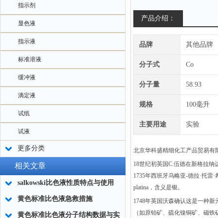
指示剂
产品介绍：
显色液
指示液
品牌
其他品牌
标准溶液
分子式
Co
缓冲液
分子量
58.93
滴定液
规格
100毫升
试纸
主要用途
实验
试液
更多分类
北京华科盛精细化工产品贸易有
18世纪初英国C.伍德在新格拉
相关文章
1735年西班牙乌略亚-德拉·托
salkowski比色液性质特点与使用
platina，含义是银。
黄色标准比色液急救措施
1748年英国沃森确认这是一种新
（如原铂矿、硫化镍铜矿、磁铁
黄色标准比色液分子结构数据与实