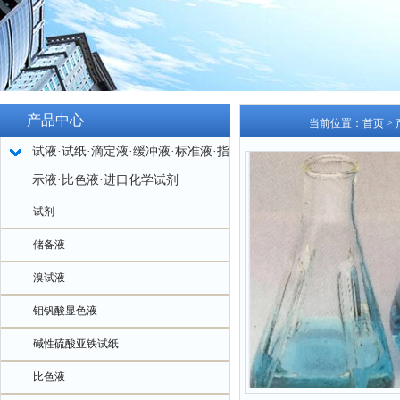
产品中心
当前位置：
首页
>
试液·试纸·滴定液·缓冲液·标准液·指
示液·比色液·进口化学试剂
试剂
储备液
溴试液
钼钒酸显色液
碱性硫酸亚铁试纸
比色液